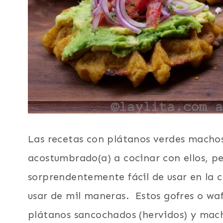
DÍA
DE
LA
MADRE
|
SUDAMERICA
|
VEGETARIANA
Las recetas con plátanos verdes machos
acostumbrado(a) a cocinar con ellos, pe
sorprendentemente fácil de usar en la c
usar de mil maneras. Estos gofres o wa
plátanos sancochados (hervidos) y mac