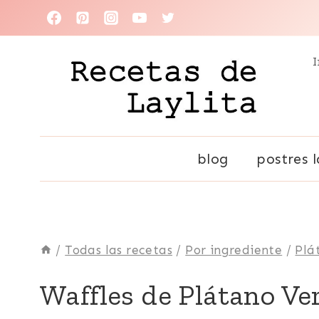
Saltar
al
I
contenido
blog
postres l
/
Todas las recetas
/
Por ingrediente
/
Plá
COMIDA
Waffles de Plátano Ve
RECONFORTANTE
|