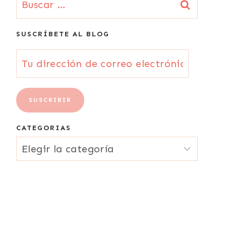
SUSCRÍBETE AL BLOG
Tu
dirección
de
SUSCRIBIR
correo
CATEGORIAS
electrónico
CATEGORIAS
{Email}