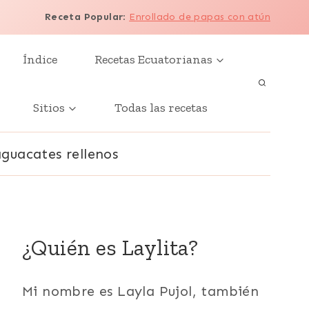
Receta Popular
:
Enrollado de papas con atún
Índice
Recetas Ecuatorianas
Sitios
Todas las recetas
aguacates rellenos
¿Quién es Laylita?
Mi nombre es Layla Pujol, también