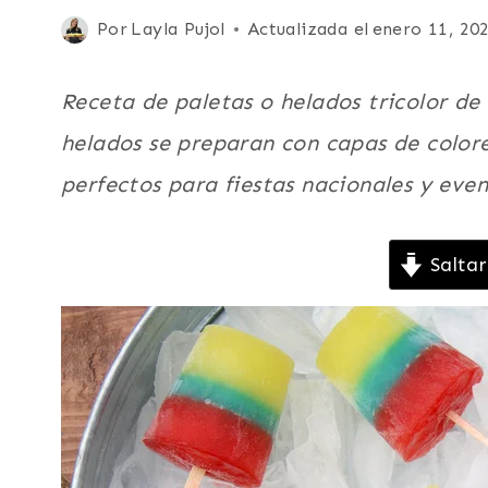
Y
Publicada
Por
Layla Pujol
Actualizada el
enero 11, 20
PALETAS
el
|
LATINO/HISPANO
junio 19, 2014
Receta de paletas o helados tricolor de 
|
MEXICO
helados se preparan con capas de colore
Y
perfectos para fiestas nacionales y eve
CENTROAMERICA
|
PARA
FIESTAS
Saltar
|
PARA
NIÑOS
|
POSTRES
|
SUDAMERICA