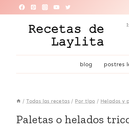
Saltar
al
I
contenido
blog
postres l
/
Todas las recetas
/
Por tipo
/
Helados y 
ECUADOR
Paletas o helados tric
|
HELADOS