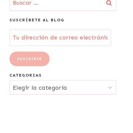
SUSCRÍBETE AL BLOG
Tu
dirección
de
SUSCRIBIR
correo
CATEGORIAS
electrónico
CATEGORIAS
{Email}