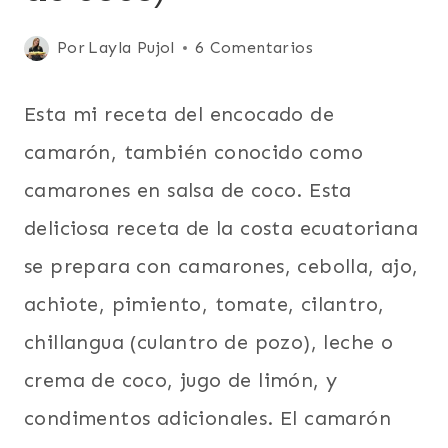
|
COCO
Publicada
Por
Layla Pujol
6 Comentarios
|
COMIDA
el
RECONFORTANTE
abril 20, 2024
Esta mi receta del encocado de
|
DÍA
camarón, también conocido como
DE
LOS
camarones en salsa de coco. Esta
ENAMORADOS
|
deliciosa receta de la costa ecuatoriana
ECUADOR
se prepara con camarones, cebolla, ajo,
|
FÁCILES
achiote, pimiento, tomate, cilantro,
|
LATINO/HISPANO
chillangua (culantro de pozo), leche o
|
crema de coco, jugo de limón, y
MARISCOS
|
condimentos adicionales. El camarón
PARA
FIESTAS