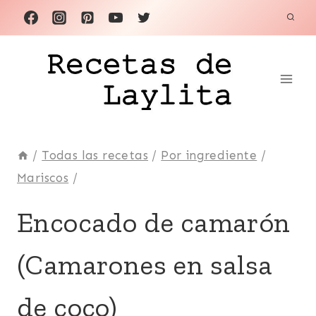
Saltar
al
contenido
/
Todas las recetas
/
Por ingrediente
/
Mariscos
/
CAMARÓN
Encocado de camarón
|
CARIBE
(Camarones en salsa
|
CHILLANGUA
|
de coco)
CILANTRO