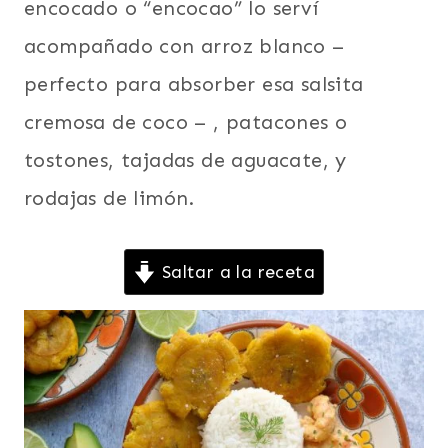
encocado o “encocao” lo serví
|
PLATO
acompañado con arroz blanco –
PRINCIPAL
perfecto para absorber esa salsita
|
RECETAS
cremosa de coco – , patacones o
PARA
LA
tostones, tajadas de aguacate, y
CUARESMA
|
rodajas de limón.
SIN
CARNE
|
Saltar a la receta
SIN
GLUTEN
|
SUDAMERICA
|
TRADICIONES