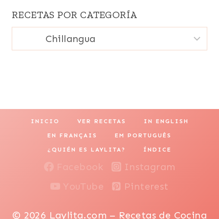
RECETAS POR CATEGORÍA
Recetas
por
categoría
INICIO
VER RECETAS
IN ENGLISH
EN FRANÇAIS
EM PORTUGUÊS
¿QUIÉN ES LAYLITA?
ÍNDICE
Facebook
Instagram
YouTube
Pinterest
© 2026 Laylita.com – Recetas de Cocina