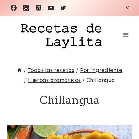
Saltar
al
contenido
/
Todas las recetas
/
Por ingrediente
/
Hierbas aromáticas
/
Chillangua
Chillangua