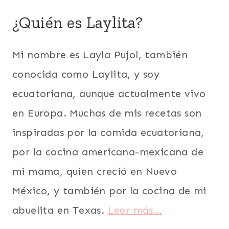
|
CHILLANGUA
¿Quién es Laylita?
|
CILANTRO
|
Mi nombre es Layla Pujol, también
COCO
|
conocida como Laylita, y soy
COMIDA
ecuatoriana, aunque actualmente vivo
RECONFORTANTE
|
en Europa. Muchas de mis recetas son
DÍA
DE
inspiradas por la comida ecuatoriana,
LOS
ENAMORADOS
por la cocina americana-mexicana de
|
mi mama, quien creció en Nuevo
ECUADOR
|
México, y también por la cocina de mi
FÁCILES
|
abuelita en Texas.
Leer más…
LATINO/HISPANO
|