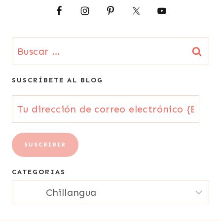
MARISCOS
|
PARA
FIESTAS
Buscar:
|
PLATO
PRINCIPAL
SUSCRÍBETE AL BLOG
|
RECETAS
Tu
PARA
LA
dirección
CUARESMA
de
|
SUSCRIBIR
SIN
correo
CARNE
CATEGORIAS
|
electrónico
SIN
CATEGORIAS
GLUTEN
{Email}
|
SUDAMERICA