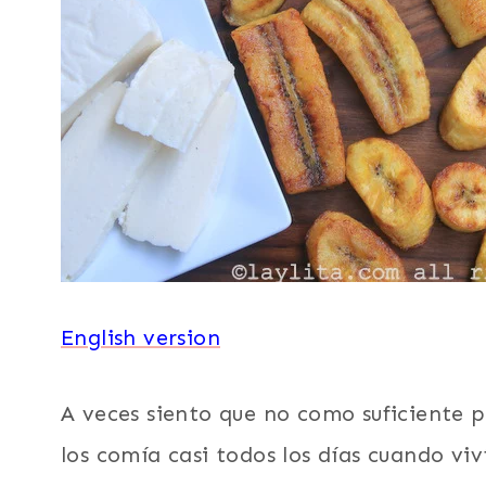
Y
CENTROAMERICA
|
PARA
NIÑOS
|
PLÁTANOS
|
RECETAS
CON
VIDEOS
|
SUDAMERICA
|
English version
TODAS
LAS
RECETAS
A veces siento que no como suficiente p
|
VEGETARIANA
los comía casi todos los días cuando vi