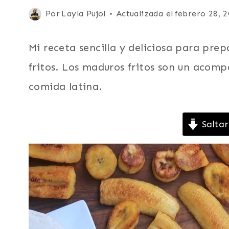
|
Publicada
Por
Layla Pujol
Actualizada el
febrero 28, 
BOCADITOS
el
Y
SNACKS
febrero 28, 2008
Mi receta sencilla y deliciosa para pre
|
CARIBE
fritos. Los maduros fritos son un acomp
|
comida latina.
DESAYUNO
|
ECUADOR
|
Saltar
ENTRADAS
Y
APERITIVOS
|
FÁCILES
|
LATINO/HISPANO
|
MEXICO