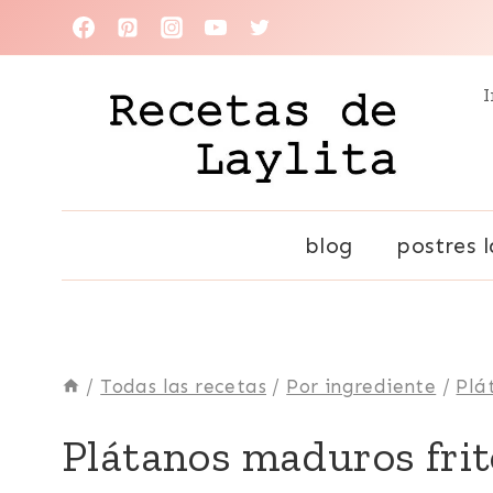
Saltar
al
I
contenido
blog
postres l
/
Todas las recetas
/
Por ingrediente
/
Plá
ACOMPAÑANTES
Plátanos maduros frit
|
BÁSICAS