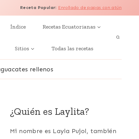
Receta Popular
:
Enrollado de papas con atún
Índice
Recetas Ecuatorianas
Sitios
Todas las recetas
aguacates rellenos
¿Quién es Laylita?
Mi nombre es Layla Pujol, también