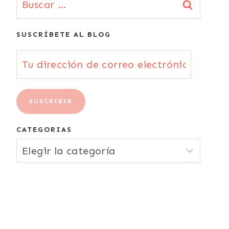
SUSCRÍBETE AL BLOG
Tu
dirección
de
SUSCRIBIR
correo
CATEGORIAS
electrónico
CATEGORIAS
{Email}