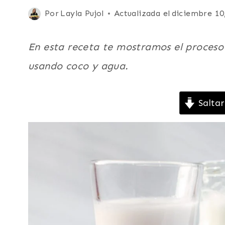
|
Publicada
Por
Layla Pujol
Actualizada el
diciembre 10
FÁCILES
el
|
LATINO/HISPANO
noviembre 30, 2021
En esta receta te mostramos el proceso
|
VEGETARIANA
usando coco y agua.
Saltar