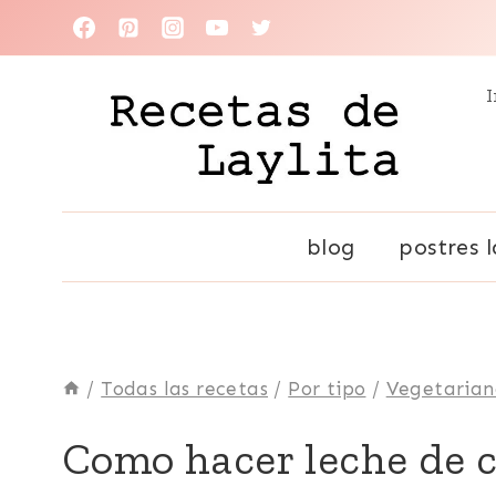
Saltar
al
I
contenido
blog
postres l
/
Todas las recetas
/
Por tipo
/
Vegetaria
BÁSICAS
Como hacer leche de c
|
COCO