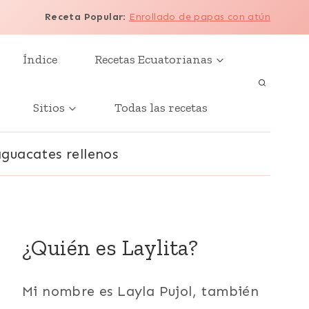
Receta Popular
:
Enrollado de papas con atún
Índice
Recetas Ecuatorianas
Sitios
Todas las recetas
aguacates rellenos
¿Quién es Laylita?
Mi nombre es Layla Pujol, también