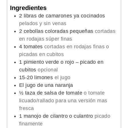
o
Ingredientes
s
2
libras de camarones ya cocinados
pelados y sin venas
2
cebollas coloradas pequeñas
cortadas
en rodajas súper finas
4
tomates
cortadas en rodajas finas o
picadas en cubitos
1
pimiento verde o rojo – picado en
cubitos
opcional
15-20
limones
el jugo
El jugo de una naranja
½
taza de salsa de tomate
o tomate
licuado/rallado para una versión mas
fresca
1
manojo de cilantro o culantro
picado
finamente