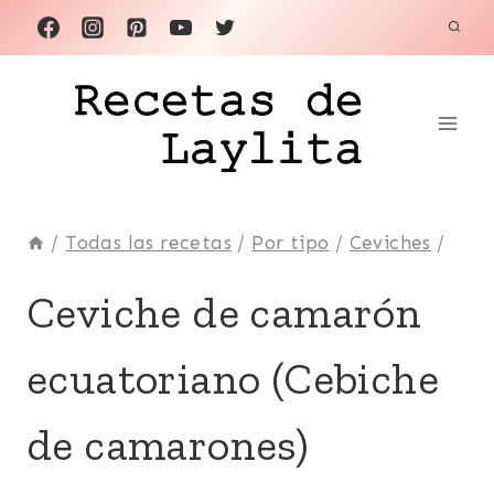
Saltar
al
contenido
/
Todas las recetas
/
Por tipo
/
Ceviches
/
AÑO
Ceviche de camarón
NUEVO
|
ecuatoriano (Cebiche
CAMARÓN
|
CEVICHES
de camarones)
|
ECUADOR
|