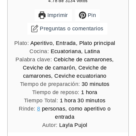
4.78
de
3134
votos
Imprimir
Pin
Preguntas o comentarios
Plato:
Aperitivo, Entrada, Plato principal
Cocina:
Ecuatoriana, Latina
Palabra clave:
Cebiche de camarones,
Ceviche de camarón, Ceviche de
camarones, Ceviche ecuatoriano
m
Tiempo de preparación:
30
minutos
h
i
Tiempo de reposo:
1
hora
h
m
o
n
Tiempo Total:
1
hora
30
minutos
o
i
r
u
Rinde:
8
personas, como aperitivo o
r
n
a
t
entrada
a
u
o
Autor:
Layla Pujol
t
s