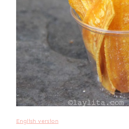
|
MEXICO
Y
CENTROAMERICA
|
PARA
NIÑOS
|
PLÁTANOS
|
SIN
CARNE
|
SIN
GLUTEN
|
SUDAMERICA
|
VEGETARIANA
English version