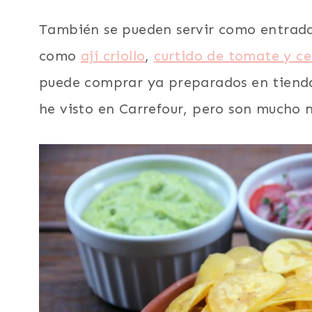
También se pueden servir como entrad
como
aji criollo
,
curtido de tomate y ce
puede comprar ya preparados en tiendas
he visto en Carrefour, pero son mucho m