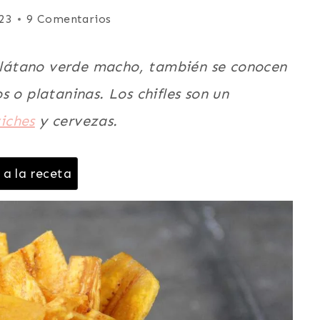
23
9 Comentarios
 plátano verde macho, también se conocen
 o plataninas. Los chifles son un
iches
y cervezas.
 a la receta