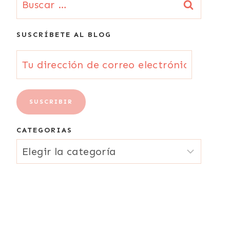
SUSCRÍBETE AL BLOG
Tu
dirección
de
SUSCRIBIR
correo
CATEGORIAS
electrónico
CATEGORIAS
{Email}