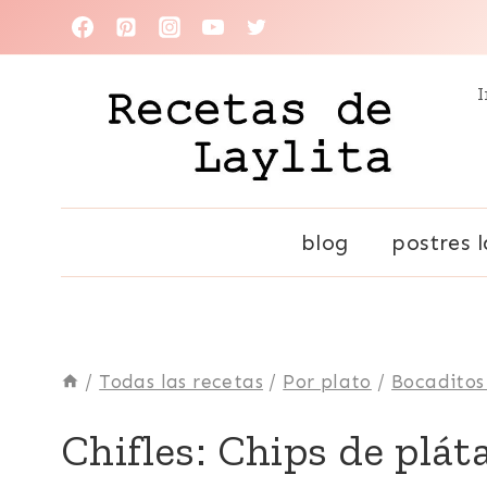
Saltar
al
I
contenido
blog
postres l
/
Todas las recetas
/
Por plato
/
Bocaditos
ACOMPAÑANTES
Chifles: Chips de plá
|
BOCADITOS