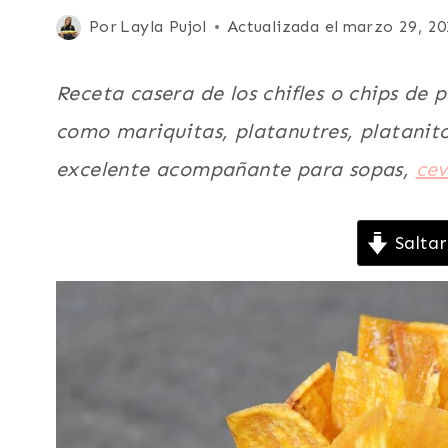
Y
Publicada
Por
Layla Pujol
Actualizada el
marzo 29, 20
SNACKS
el
|
CARIBE
enero 11, 2013
Receta casera de los chifles o chips de
|
COMIDA
como mariquitas, platanutres, platanitos
CALLEJERA
excelente acompañante para sopas,
cev
|
COMIDA
RECONFORTANTE
|
Saltar
ECUADOR
|
ENTRADAS
Y
APERITIVOS
|
FÁCILES
|
LATINO/HISPANO