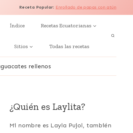
Receta Popular
:
Enrollado de papas con atún
Índice
Recetas Ecuatorianas
Sitios
Todas las recetas
aguacates rellenos
¿Quién es Laylita?
Mi nombre es Layla Pujol, también