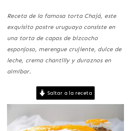
DURAZNO
|
FRUTAS
Receta de la famosa torta Chajá, este
|
exquisito postre uruguayo consiste en
LATINO/HISPANO
|
una torta de capas de bizcocho
PARA
FIESTAS
esponjoso, merengue crujiente, dulce de
|
POSTRES
leche, crema chantilly y duraznos en
|
almíbar.
RECETAS
PARA
EL
DÍA
Saltar a la receta
DE
LA
MADRE
|
SUDAMERICA
|