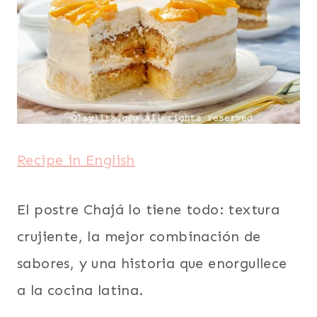
TODAS
LAS
RECETAS
|
TORTAS
Y
BIZCOCHOS
|
TRADICIONES
|
Recipe in English
URUGUAY
|
VEGETARIANA
El postre Chajá lo tiene todo: textura
crujiente, la mejor combinación de
sabores, y una historia que enorgullece
a la cocina latina.