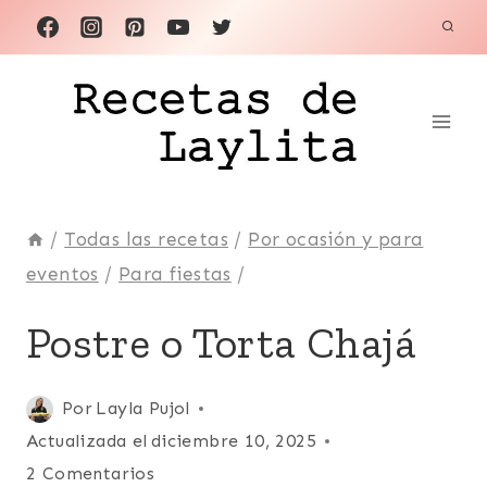
Saltar
al
contenido
/
Todas las recetas
/
Por ocasión y para
eventos
/
Para fiestas
/
COMIDA
Postre o Torta Chajá
RECONFORTANTE
|
DULCE
Publicada
Por
Layla Pujol
DE
el
Actualizada el
diciembre 10, 2025
LECHE
|
agosto 3, 2023
2 Comentarios