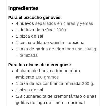
a
s
Ingredientes
s
Para el bizcocho genovés:
4
huevos
separados en claras y yemas
1
de taza de azúcar
200 g.
1
pizca de sal
1
cucharadita de vainilla – opcional
1
taza de harina de trigo
todo uso, 140 g.
– tamizada
Para los discos de merengues:
4
claras de huevo a temperatura
ambiente
100 gramos
1
taza de azúcar blanca refinada
200 g.
1
pizca de sal
1/8
cucharadita de cremor tártaro o unas
gotitas de jugo de limón – opcional