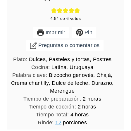
4.84
de
6
votos
Imprimir
Pin
Preguntas o comentarios
Plato:
Dulces, Pasteles y tortas, Postres
Cocina:
Latina, Uruguaya
Palabra clave:
Bizcocho genovés, Chajá,
Crema chantilly, Dulce de leche, Durazno,
Merengue
h
Tiempo de preparación:
2
horas
h
o
Tiempo de cocción:
2
horas
h
o
r
Tiempo Total:
4
horas
o
r
a
Rinde:
12
porciones
r
a
s