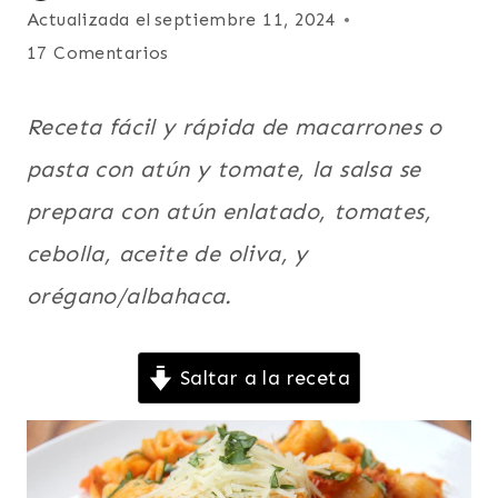
FÁCILES
el
Actualizada el
septiembre 11, 2024
|
marzo 1, 2017
17 Comentarios
ITALIA
|
LATINO/HISPANO
Receta fácil y rápida de macarrones o
|
PARA
pasta con atún y tomate, la salsa se
NIÑOS
|
prepara con atún enlatado, tomates,
PASTAS
|
cebolla, aceite de oliva, y
PLATO
orégano/albahaca.
PRINCIPAL
|
RECETAS
PARA
Saltar a la receta
LA
CUARESMA
|
SIN
CARNE