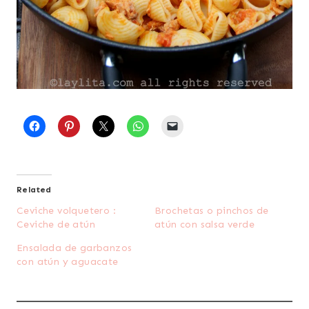
Related
Ceviche volquetero :
Brochetas o pinchos de
Ceviche de atún
atún con salsa verde
Ensalada de garbanzos
con atún y aguacate