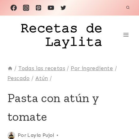
Saltar
al
contenido
/
Todas las recetas
/
Por ingrediente
/
Pescado
/
Atún
/
ATÚN
Pasta con atún y
|
COMIDA
tomate
RECONFORTANTE
|
EUROPA
|
Publicada
Por
Layla Pujol