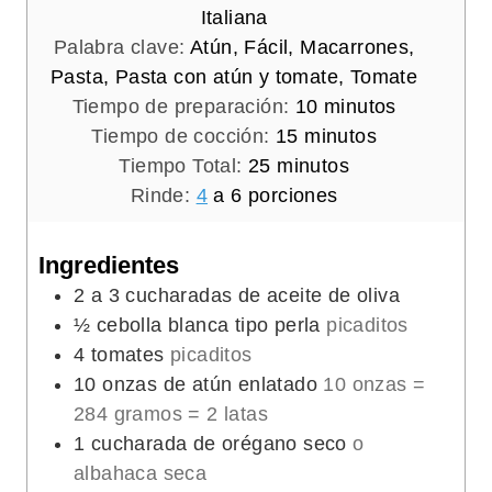
Italiana
Palabra clave:
Atún, Fácil, Macarrones,
Pasta, Pasta con atún y tomate, Tomate
m
Tiempo de preparación:
10
minutos
m
i
Tiempo de cocción:
15
minutos
m
i
n
Tiempo Total:
25
minutos
i
n
u
Rinde:
4
a 6 porciones
n
u
t
u
t
o
Ingredientes
t
o
s
2
a 3 cucharadas de aceite de oliva
o
s
½
cebolla blanca tipo perla
picaditos
s
4
tomates
picaditos
10
onzas
de atún enlatado
10 onzas =
284 gramos = 2 latas
1
cucharada de orégano seco
o
albahaca seca