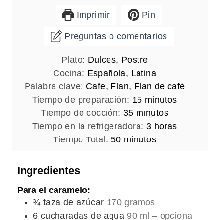
Imprimir
Pin
Preguntas o comentarios
Plato:
Dulces, Postre
Cocina:
Española, Latina
Palabra clave:
Cafe, Flan, Flan de café
m
Tiempo de preparación:
15
minutos
m
i
Tiempo de cocción:
35
minutos
i
n
h
Tiempo en la refrigeradora:
3
horas
m
n
u
o
Tiempo Total:
50
minutos
i
u
t
r
n
t
o
a
Ingredientes
u
o
s
s
Para el caramelo:
t
s
¾
taza de azúcar
170 gramos
o
6
cucharadas de agua
90 ml – opcional
s