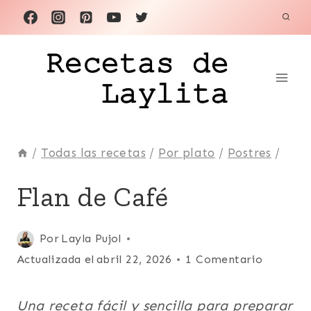
Saltar
al
contenido
/
Todas las recetas
/
Por plato
/
Postres
/
DÍA
Flan de Café
DE
LOS
ENAMORADOS
Publicada
Por
Layla Pujol
|
el
Actualizada el
abril 22, 2026
1 Comentario
ESPAÑA
|
abril 12, 2022
FÁCILES
Una receta fácil y sencilla para preparar
|