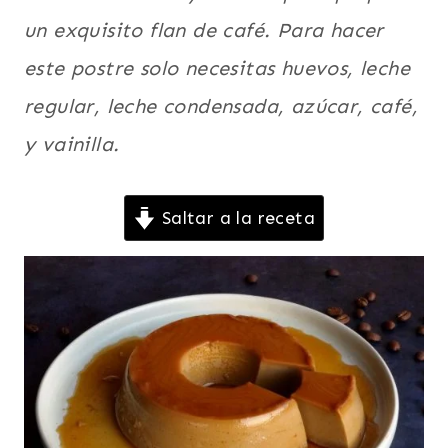
HUEVOS
un exquisito flan de café. Para hacer
|
LATINO/HISPANO
este postre solo necesitas huevos, leche
|
regular, leche condensada, azúcar, café,
MEXICO
Y
y vainilla.
CENTROAMERICA
|
PARA
FIESTAS
Saltar a la receta
|
POSTRES
|
RECETAS
PARA
EL
DÍA
DE
LA
MADRE