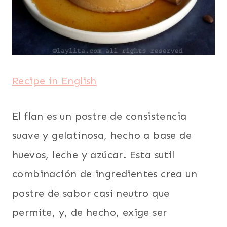
|
SUDAMERICA
|
TODAS
LAS
RECETAS
|
Recipe in English
VEGETARIANA
El flan es un postre de consistencia
suave y gelatinosa, hecho a base de
huevos, leche y azúcar. Esta sutil
combinación de ingredientes crea un
postre de sabor casi neutro que
permite, y, de hecho, exige ser