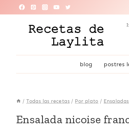
Saltar
al
I
contenido
blog
postres l
/
Todas las recetas
/
Por plato
/
Ensaladas
ATÚN
Ensalada nicoise fran
|
ENSALADAS