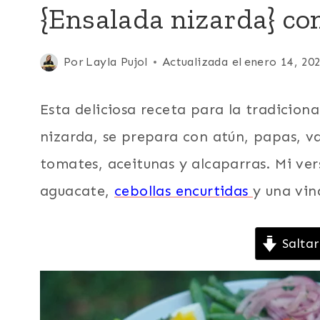
{Ensalada nizarda} co
|
EUROPA
|
FÁCILES
Publicada
Por
Layla Pujol
Actualizada el
enero 14, 20
|
el
FRANCIA
junio 13, 2013
|
Esta deliciosa receta para la tradiciona
PARA
nizarda, se prepara con atún, papas, va
FIESTAS
|
tomates, aceitunas y alcaparras. Mi ver
PESCADO
|
aguacate,
cebollas encurtidas
y una vin
RECETAS
PARA
EL
Saltar
DÍA
DE
LA
MADRE
|