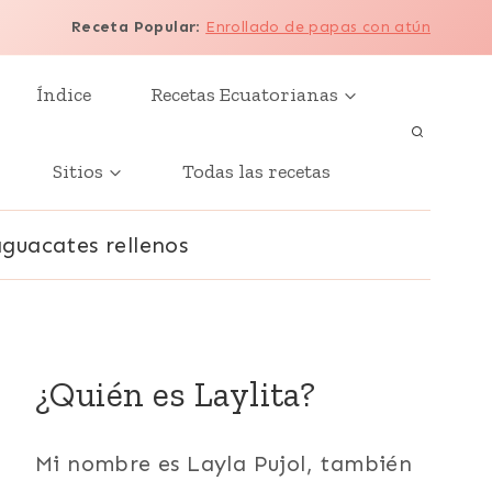
Receta Popular
:
Enrollado de papas con atún
Índice
Recetas Ecuatorianas
Sitios
Todas las recetas
aguacates rellenos
¿Quién es Laylita?
Mi nombre es Layla Pujol, también