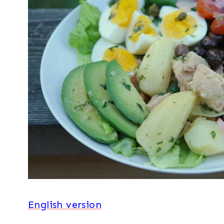
RECETAS
PARA
LA
CUARESMA
|
SEMANA
SANTA
Y
PASCUAS
|
SIN
CARNE
|
VERDURAS
English version