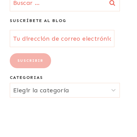
SUSCRÍBETE AL BLOG
Tu
dirección
de
SUSCRIBIR
correo
CATEGORIAS
electrónico
CATEGORIAS
{Email}