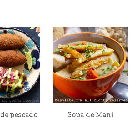
 de pescado
Sopa de Maní
ATÚN
BOLIVIA
|
|
BOCADITOS
CARNE
Y
|
SNACKS
COMIDA