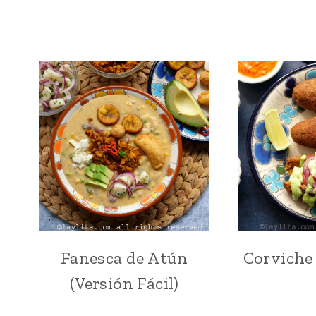
Fanesca de Atún
Corviche
ANDES
|
(Versión Fácil)
ATÚN
|
COMIDA