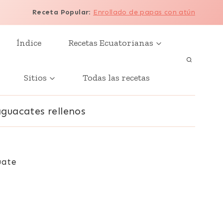
Receta Popular
:
Enrollado de papas con atún
Índice
Recetas Ecuatorianas
Sitios
Todas las recetas
aguacates rellenos
uate