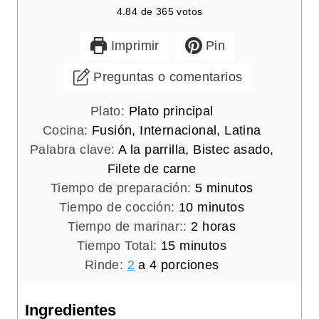
4.84
de
365
votos
Imprimir
Pin
Preguntas o comentarios
Plato:
Plato principal
Cocina:
Fusión, Internacional, Latina
Palabra clave:
A la parrilla, Bistec asado,
Filete de carne
m
Tiempo de preparación:
5
minutos
m
i
Tiempo de cocción:
10
minutos
i
h
n
Tiempo de marinar::
2
horas
m
n
o
u
Tiempo Total:
15
minutos
i
u
r
t
Rinde:
2
a 4 porciones
n
t
a
o
u
o
s
s
Ingredientes