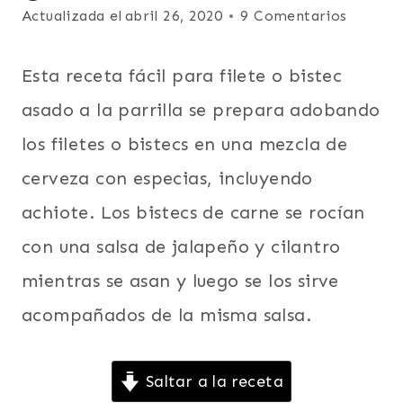
RES
el
Actualizada el
abril 26, 2020
9 Comentarios
O
junio 11, 2013
VACA
|
Esta receta fácil para filete o bistec
FÁCILES
|
asado a la parrilla se prepara adobando
LATINO/HISPANO
los filetes o bistecs en una mezcla de
|
NORTEAMERICA
cerveza con especias, incluyendo
|
PLATO
achiote. Los bistecs de carne se rocían
PRINCIPAL
con una salsa de jalapeño y cilantro
mientras se asan y luego se los sirve
acompañados de la misma salsa.
Saltar a la receta