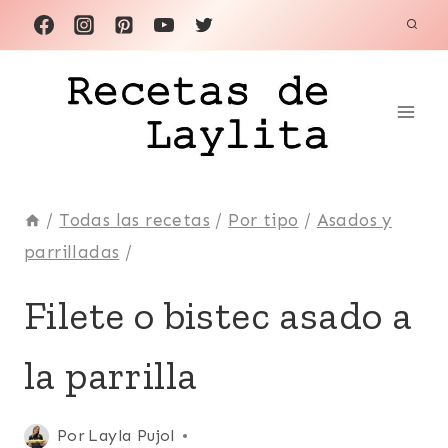
Saltar
al
contenido
/
Todas las recetas
/
Por tipo
/
Asados y
parrilladas
/
ASADOS
Filete o bistec asado a
Y
PARRILLADAS
la parrilla
|
CARNE
|
DE
Publicada
Por
Layla Pujol