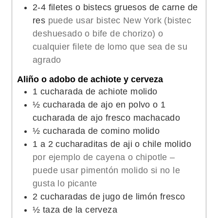
t
s
2-4
filetes o bistecs gruesos de carne de
o
res
puede usar bistec New York (bistec
s
deshuesado o bife de chorizo) o
cualquier filete de lomo que sea de su
agrado
Aliño o adobo de achiote y cerveza
1
cucharada de achiote molido
½
cucharada de ajo en polvo o 1
cucharada de ajo fresco machacado
½
cucharada de comino molido
1
a 2 cucharaditas de aji o chile molido
por ejemplo de cayena o chipotle –
puede usar pimentón molido si no le
gusta lo picante
2
cucharadas de jugo de limón fresco
½
taza de la cerveza