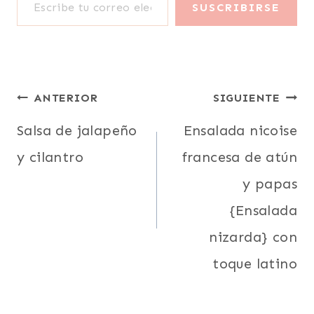
SUSCRIBIRSE
Navegación
ANTERIOR
SIGUIENTE
de
Salsa de jalapeño
Ensalada nicoise
y cilantro
francesa de atún
entradas
y papas
{Ensalada
nizarda} con
toque latino