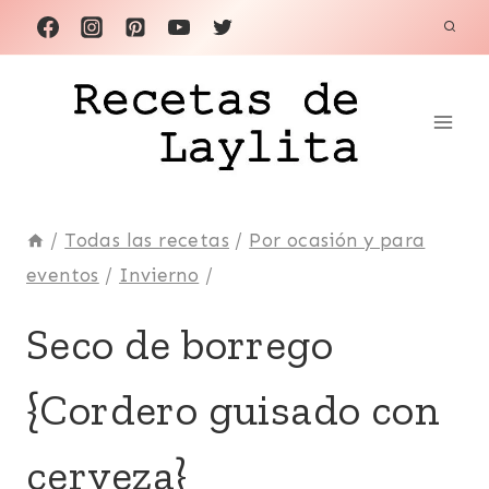
Saltar
al
contenido
/
Todas las recetas
/
Por ocasión y para
eventos
/
Invierno
/
CARNE
Seco de borrego
|
CORDERO
{Cordero guisado con
O
BORREGO
|
cerveza}
ECUADOR