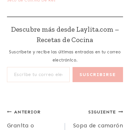
Seco de Costilla De Res
Descubre más desde Laylita.com –
Recetas de Cocina
Suscríbete y recibe las últimas entradas en tu correo
electrónico.
Escribe tu correo electrónico…
SUSCRIBIRSE
Navegación
ANTERIOR
SIGUIENTE
de
Granita o
Sopa de camarón