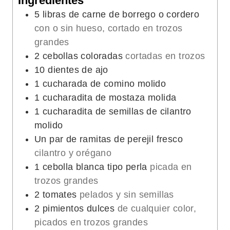
Ingredientes
s
o
5
libras de carne de borrego o cordero
s
con o sin hueso, cortado en trozos
grandes
2
cebollas coloradas
cortadas en trozos
10
dientes de ajo
1
cucharada de comino molido
1
cucharadita de mostaza molida
1
cucharadita de semillas de cilantro
molido
Un par de ramitas de perejil fresco
cilantro y orégano
1
cebolla blanca tipo perla
picada en
trozos grandes
2
tomates
pelados y sin semillas
2
pimientos dulces
de cualquier color,
picados en trozos grandes