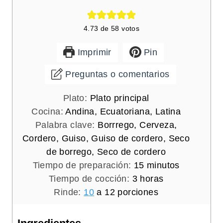
4.73
de
58
votos
Imprimir
Pin
Preguntas o comentarios
Plato:
Plato principal
Cocina:
Andina, Ecuatoriana, Latina
Palabra clave:
Borrrego, Cerveza,
Cordero, Guiso, Guiso de cordero, Seco
de borrego, Seco de cordero
m
Tiempo de preparación:
15
minutos
h
i
Tiempo de cocción:
3
horas
o
n
Rinde:
10
a 12 porciones
r
u
a
t