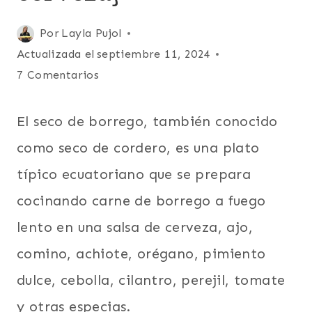
|
GUISOS
Publicada
Por
Layla Pujol
Y
ESTOFADOS
el
Actualizada el
septiembre 11, 2024
|
febrero 28, 2013
7 Comentarios
INVIERNO
|
LATINO/HISPANO
El seco de borrego, también conocido
|
PARA
como seco de cordero, es una plato
FIESTAS
|
típico ecuatoriano que se prepara
PLATO
cocinando carne de borrego a fuego
PRINCIPAL
|
lento en una salsa de cerveza, ajo,
SUDAMERICA
comino, achiote, orégano, pimiento
dulce, cebolla, cilantro, perejil, tomate
y otras especias.