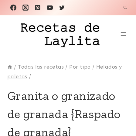
Saltar
al
contenido
/
Todas las recetas
/
Por tipo
/
Helados y
paletas
/
BEBIDAS
Granita o granizado
|
EUROPA
de granada {Raspado
|
FÁCILES
|
de granada}
FRUTAS