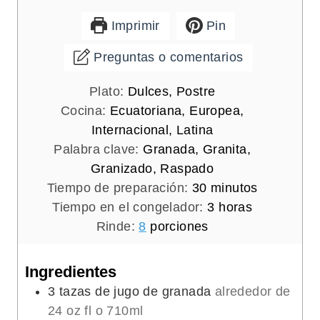
Imprimir
Pin
Preguntas o comentarios
Plato:
Dulces, Postre
Cocina:
Ecuatoriana, Europea,
Internacional, Latina
Palabra clave:
Granada, Granita,
Granizado, Raspado
m
Tiempo de preparación:
30
minutos
i
h
Tiempo en el congelador:
3
horas
n
o
Rinde:
8
porciones
u
r
t
a
Ingredientes
o
s
3
tazas de jugo de granada
alrededor de
s
24 oz fl o 710ml