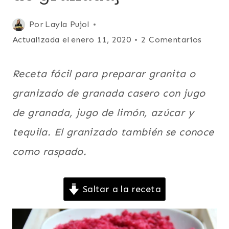
|
HELADOS
Publicada
Por
Layla Pujol
Y
PALETAS
el
Actualizada el
enero 11, 2020
2 Comentarios
|
febrero 27, 2013
MEXICO
Y
Receta fácil para preparar granita o
CENTROAMERICA
granizado de granada casero con jugo
|
POSTRES
de granada, jugo de limón, azúcar y
|
SUDAMERICA
tequila. El granizado también se conoce
|
VEGETARIANA
como raspado.
Saltar a la receta