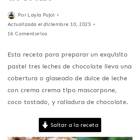
DÍA
DE
Publicada
Por
Layla Pujol
LOS
ENAMORADOS
el
Actualizada el
diciembre 10, 2025
|
mayo 2, 2016
16 Comentarios
DULCE
DE
LECHE
Esta receta para preparar un exquisito
|
LATINO/HISPANO
pastel tres leches de chocolate lleva una
|
PARA
cobertura o glaseado de dulce de leche
FIESTAS
con crema crema tipo mascarpone,
|
PASTELES
coco tostado, y ralladura de chocolate.
Y
TARTAS
|
Saltar a la receta
POSTRES
|
RECETAS