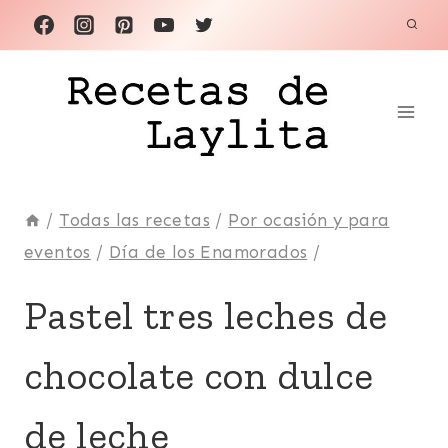
Saltar
al
contenido
/
Todas las recetas
/
Por ocasión y para
eventos
/
Día de los Enamorados
/
CHOCOLATE
Pastel tres leches de
|
COCO
chocolate con dulce
|
COMIDA
RECONFORTANTE
de leche
|