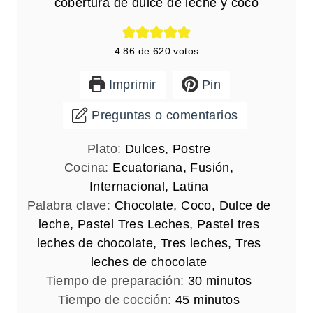
cobertura de dulce de leche y coco
4.86
de
620
votos
Imprimir
Pin
Preguntas o comentarios
Plato:
Dulces, Postre
Cocina:
Ecuatoriana, Fusión,
Internacional, Latina
Palabra clave:
Chocolate, Coco, Dulce de
leche, Pastel Tres Leches, Pastel tres
leches de chocolate, Tres leches, Tres
leches de chocolate
m
Tiempo de preparación:
30
minutos
m
i
Tiempo de cocción:
45
minutos