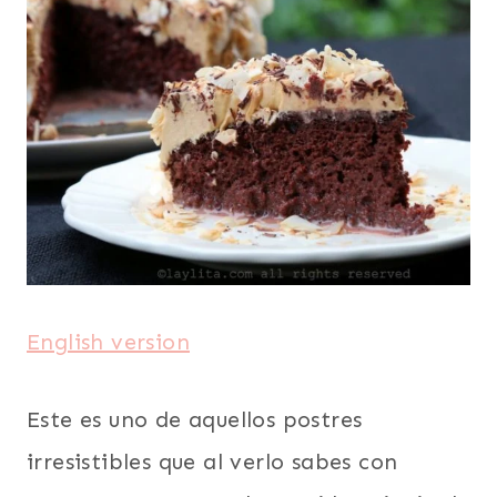
PARA
EL
DÍA
DE
LA
MADRE
|
SUDAMERICA
|
TORTAS
Y
BIZCOCHOS
|
VEGETARIANA
English version
Este es uno de aquellos postres
irresistibles que al verlo sabes con