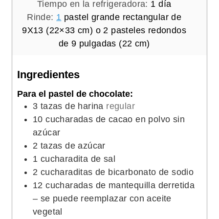
i
n
d
Tiempo en la refrigeradora:
1
día
n
u
í
Rinde:
1
pastel grande rectangular de
u
t
a
9X13 (22×33 cm) o 2 pasteles redondos
t
o
de 9 pulgadas (22 cm)
o
s
s
Ingredientes
Para el pastel de chocolate:
3
tazas de harina
regular
10
cucharadas de cacao en polvo sin
azúcar
2
tazas de azúcar
1
cucharadita de sal
2
cucharaditas de bicarbonato de sodio
12
cucharadas de mantequilla derretida
– se puede reemplazar con aceite
vegetal