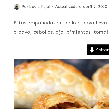
Y
Publicada
Por
Layla Pujol
Actualizada el
abril 9, 2020
SNACKS
el
|
DÍA
septiembre 17, 2013
Estas empanadas de pollo o pavo llevan
DE
ACCIÓN
o pavo, cebollas, ajo, pimientos, toma
DE
GRACIAS
O
Saltar
THANKSGIVING
|
EMPANADAS
|
ENTRADAS
Y
APERITIVOS
|
LATINO/HISPANO
|
NAVIDAD