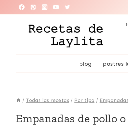
Saltar
al
I
contenido
blog
postres l
/
Todas las recetas
/
Por tipo
/
Empanada
AVES
Empanadas de pollo o
|
BOCADITOS