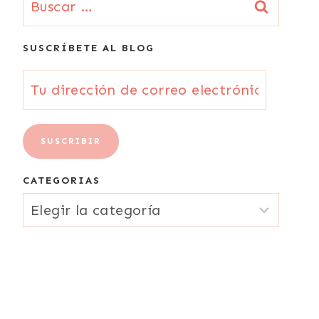
SUSCRÍBETE AL BLOG
Tu
dirección
de
SUSCRIBIR
correo
CATEGORIAS
electrónico
CATEGORIAS
{Email}