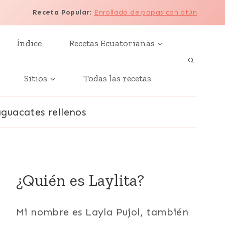
Receta Popular
:
Enrollado de papas con atún
Índice
Recetas Ecuatorianas
Sitios
Todas las recetas
aguacates rellenos
¿Quién es Laylita?
Mi nombre es Layla Pujol, también