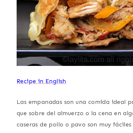
Y
NOCHEBUENA
|
PAVO
|
POLLO
O
GALLINA
|
RECETAS
CON
SOBRAS
Recipe in English
Y
RESTOS
DE
COMIDA
Las empanadas son una comida ideal par
|
que sobre del almuerzo o la cena en al
SUDAMERICA
caseras de pollo o pavo son muy fáciles 