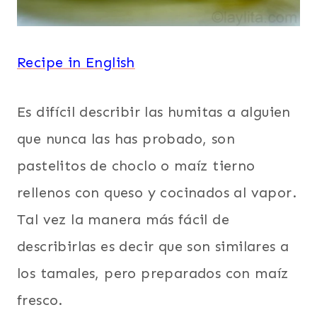
SEMANA
SANTA
Y
PASCUAS
Recipe in English
|
SUDAMERICA
|
Es difícil describir las humitas a alguien
TODAS
LAS
que nunca las has probado, son
RECETAS
|
pastelitos de choclo o maíz tierno
VEGETARIANA
rellenos con queso y cocinados al vapor.
Tal vez la manera más fácil de
describirlas es decir que son similares a
los tamales, pero preparados con maíz
fresco.