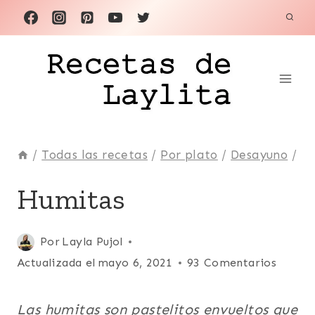
Saltar
al
contenido
/
Todas las recetas
/
Por plato
/
Desayuno
/
ACOMPAÑANTES
Humitas
|
DESAYUNO
|
Publicada
Por
Layla Pujol
ECUADOR
el
Actualizada el
mayo 6, 2021
93 Comentarios
|
ENTRADAS
enero 27, 2009
Y
Las humitas son pastelitos envueltos que
APERITIVOS