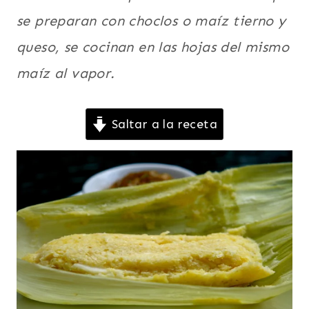
|
se preparan con choclos o maíz tierno y
LATINO/HISPANO
|
queso, se cocinan en las hojas del mismo
MAÍZ
maíz al vapor.
|
NAVIDAD
Y
NOCHEBUENA
Saltar a la receta
|
PARA
NIÑOS
|
PLATO
PRINCIPAL
|
RECETAS
PARA
LA
CUARESMA
|