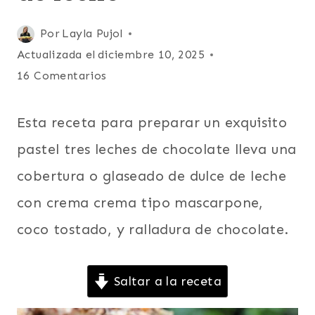
DÍA
DE
Publicada
Por
Layla Pujol
LOS
ENAMORADOS
el
Actualizada el
diciembre 10, 2025
|
mayo 2, 2016
16 Comentarios
DULCE
DE
LECHE
Esta receta para preparar un exquisito
|
LATINO/HISPANO
pastel tres leches de chocolate lleva una
|
PARA
cobertura o glaseado de dulce de leche
FIESTAS
con crema crema tipo mascarpone,
|
PASTELES
coco tostado, y ralladura de chocolate.
Y
TARTAS
|
Saltar a la receta
POSTRES
|
RECETAS