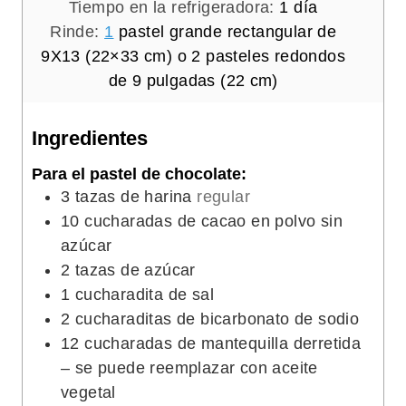
i
n
d
Tiempo en la refrigeradora:
1
día
n
u
í
Rinde:
1
pastel grande rectangular de
u
t
a
9X13 (22×33 cm) o 2 pasteles redondos
t
o
de 9 pulgadas (22 cm)
o
s
s
Ingredientes
Para el pastel de chocolate:
3
tazas de harina
regular
10
cucharadas de cacao en polvo sin
azúcar
2
tazas de azúcar
1
cucharadita de sal
2
cucharaditas de bicarbonato de sodio
12
cucharadas de mantequilla derretida
– se puede reemplazar con aceite
vegetal