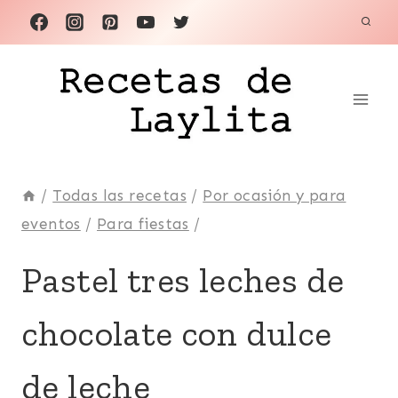
Saltar
al
contenido
/
Todas las recetas
/
Por ocasión y para
eventos
/
Para fiestas
/
CHOCOLATE
Pastel tres leches de
|
COCO
chocolate con dulce
|
COMIDA
RECONFORTANTE
de leche
|