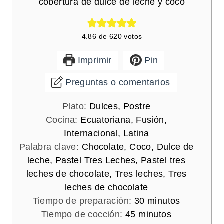
cobertura de dulce de leche y coco
4.86
de
620
votos
Imprimir
Pin
Preguntas o comentarios
Plato:
Dulces, Postre
Cocina:
Ecuatoriana, Fusión,
Internacional, Latina
Palabra clave:
Chocolate, Coco, Dulce de
leche, Pastel Tres Leches, Pastel tres
leches de chocolate, Tres leches, Tres
leches de chocolate
m
Tiempo de preparación:
30
minutos
m
i
Tiempo de cocción:
45
minutos