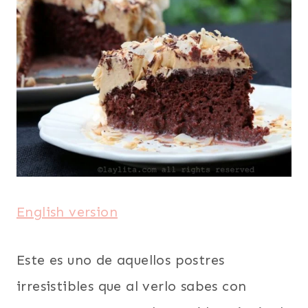
PARA
EL
DÍA
DE
LA
MADRE
|
SUDAMERICA
|
TORTAS
Y
BIZCOCHOS
|
VEGETARIANA
English version
Este es uno de aquellos postres
irresistibles que al verlo sabes con