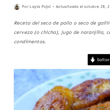
|
Publicada
Por
Layla Pujol
Actualizada el
octubre 28, 
GUISOS
el
Y
ESTOFADOS
febrero 1, 2008
Receta del seco de pollo o seco de galli
|
LATINO/HISPANO
cerveza (o chicha), jugo de naranjilla, 
|
condimentos
.
PLATO
PRINCIPAL
|
POLLO
Saltar
O
GALLINA
|
RECETAS
CON
VIDEOS
|
SUDAMERICA
|