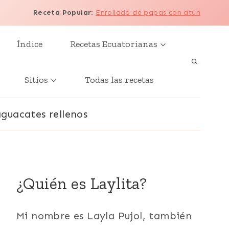
Receta Popular
:
Enrollado de papas con atún
Índice
Recetas Ecuatorianas
Sitios
Todas las recetas
aguacates rellenos
¿Quién es Laylita?
Mi nombre es Layla Pujol, también