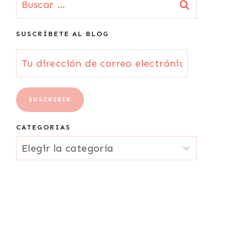
SUSCRÍBETE AL BLOG
Tu
dirección
de
SUSCRIBIR
correo
CATEGORIAS
electrónico
CATEGORIAS
{Email}