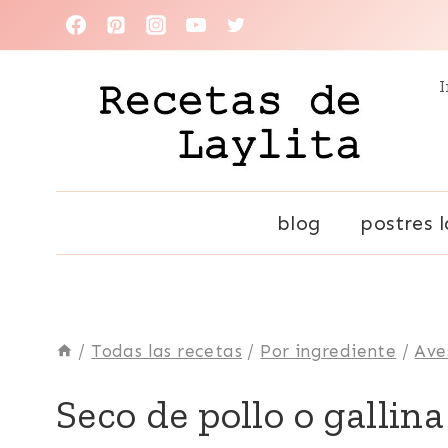
Saltar
al
I
contenido
blog
postres l
/
Todas las recetas
/
Por ingrediente
/
Ave
AVES
Seco de pollo o gallina
|
ECUADOR