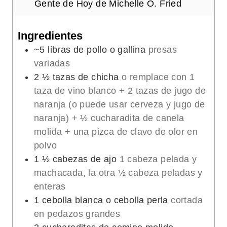
s
s
Gente de Hoy de Michelle O. Fried
Ingredientes
~5 libras de pollo o gallina
presas
variadas
2 ½
tazas de chicha
o remplace con 1
taza de vino blanco + 2 tazas de jugo de
naranja (o puede usar cerveza y jugo de
naranja) + ½ cucharadita de canela
molida + una pizca de clavo de olor en
polvo
1 ½
cabezas de ajo
1 cabeza pelada y
machacada, la otra ½ cabeza peladas y
enteras
1
cebolla blanca o cebolla perla
cortada
en pedazos grandes