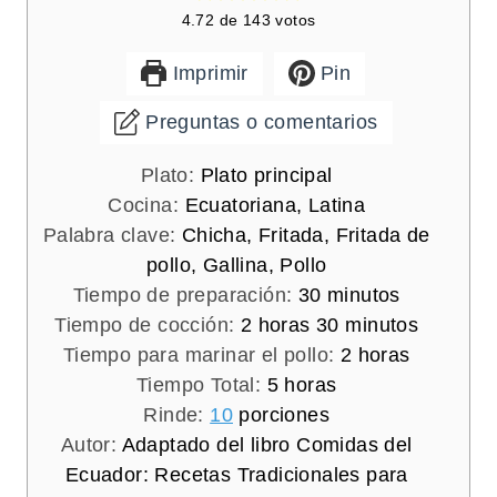
4.72
de
143
votos
Imprimir
Pin
Preguntas o comentarios
Plato:
Plato principal
Cocina:
Ecuatoriana, Latina
Palabra clave:
Chicha, Fritada, Fritada de
pollo, Gallina, Pollo
m
Tiempo de preparación:
30
minutos
h
i
m
Tiempo de cocción:
2
horas
30
minutos
o
n
i
h
Tiempo para marinar el pollo:
2
horas
r
h
u
n
o
Tiempo Total:
5
horas
a
o
t
u
r
Rinde:
10
porciones
s
r
o
t
a
Autor:
Adaptado del libro Comidas del
a
s
o
s
Ecuador: Recetas Tradicionales para