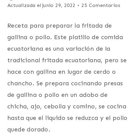
LATINO/HISPANO
el
Actualizada el
junio 29, 2022
25 Comentarios
|
octubre 21, 2012
PARA
FIESTAS
Receta para preparar la fritada de
|
PLATO
gallina o pollo. Este platillo de comida
PRINCIPAL
ecuatoriana es una variación de la
|
POLLO
tradicional fritada ecuatoriana, pero se
O
GALLINA
hace con gallina en lugar de cerdo o
|
SUDAMERICA
chancho. Se prepara cocinando presas
|
de gallina o pollo en un adobo de
TODAS
LAS
chicha, ajo, cebolla y comino, se cocina
RECETAS
hasta que el liquido se reduzca y el pollo
quede dorado.