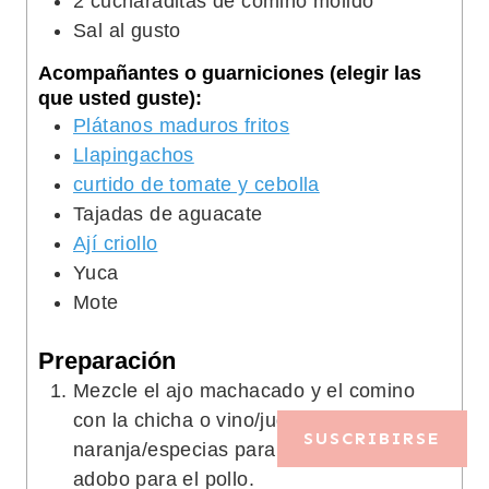
2
cucharaditas de comino molido
Sal al gusto
Acompañantes o guarniciones (elegir las
que usted guste):
Plátanos maduros fritos
Llapingachos
curtido de tomate y cebolla
Tajadas de aguacate
Ají criollo
Yuca
Mote
Preparación
Mezcle el ajo machacado y el comino
con la chicha o vino/jugo de
SUSCRIBIRSE
naranja/especias para preparar el aliño o
adobo para el pollo.