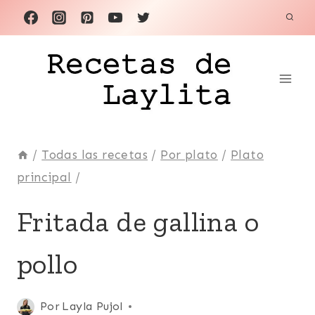
Saltar
al
contenido
/
Todas las recetas
/
Por plato
/
Plato
principal
/
AVES
Fritada de gallina o
|
COMIDA
pollo
RECONFORTANTE
|
ECUADOR
|
Publicada
Por
Layla Pujol