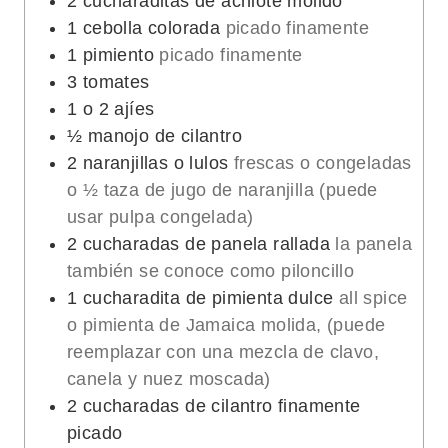
2
cucharaditas de achiote molido
1
cebolla colorada
picado finamente
1
pimiento
picado finamente
3
tomates
1
o 2 ajíes
½
manojo de cilantro
2
naranjillas o lulos
frescas o congeladas
o ½ taza de jugo de naranjilla (puede
usar pulpa congelada)
2
cucharadas de panela rallada
la panela
también se conoce como piloncillo
1
cucharadita de pimienta dulce
all spice
o pimienta de Jamaica molida, (puede
reemplazar con una mezcla de clavo,
canela y nuez moscada)
2
cucharadas de cilantro finamente
picado