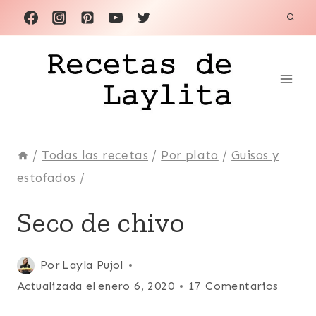
Saltar
al
contenido
/
Todas las recetas
/
Por plato
/
Guisos y
estofados
/
ANDES
Seco de chivo
|
CARNE
|
Publicada
Por
Layla Pujol
ECUADOR
el
Actualizada el
enero 6, 2020
17 Comentarios
|
GUISOS
marzo 7, 2008