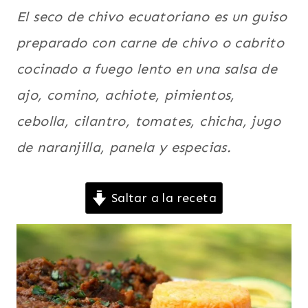
Y
El seco de chivo ecuatoriano es un guiso
ESTOFADOS
|
preparado con carne de chivo o cabrito
LATINO/HISPANO
|
cocinado a fuego lento en una salsa de
PARA
ajo, comino, achiote, pimientos,
FIESTAS
|
cebolla, cilantro, tomates, chicha, jugo
PLATO
PRINCIPAL
de naranjilla, panela y especias.
|
SUDAMERICA
|
Saltar a la receta
TODAS
LAS
RECETAS