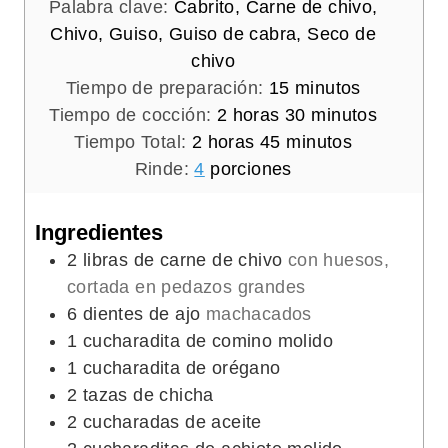
Palabra clave:
Cabrito, Carne de chivo,
Chivo, Guiso, Guiso de cabra, Seco de
chivo
m
Tiempo de preparación:
15
minutos
h
i
m
Tiempo de cocción:
2
horas
30
minutos
h
o
m
n
i
Tiempo Total:
2
horas
45
minutos
o
r
i
u
n
Rinde:
4
porciones
r
a
n
t
u
a
s
u
o
t
Ingredientes
s
t
s
o
2
libras de carne de chivo
con huesos,
o
s
cortada en pedazos grandes
s
6
dientes de ajo
machacados
1
cucharadita de comino molido
1
cucharadita de orégano
2
tazas de chicha
2
cucharadas de aceite