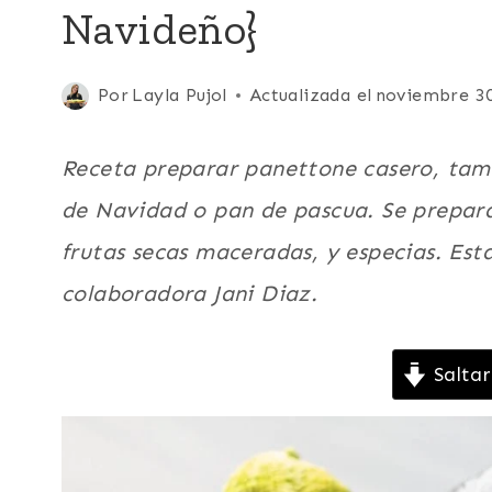
Navideño}
DESAYUNO
|
EUROPA
|
Publicada
Por
Layla Pujol
Actualizada el
noviembre 30
FRUTAS
el
|
noviembre 29, 2021
ITALIA
Receta preparar panettone casero, tam
|
de Navidad o pan de pascua. Se prepara
LATINO/HISPANO
|
frutas secas maceradas, y especias. Est
NAVIDAD
Y
colaboradora Jani Diaz.
NOCHEBUENA
|
PANES
Saltar
|
POSTRES