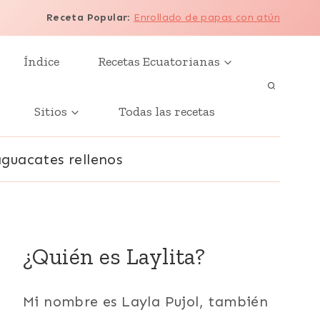
Receta Popular
:
Enrollado de papas con atún
Índice
Recetas Ecuatorianas
Sitios
Todas las recetas
aguacates rellenos
¿Quién es Laylita?
Mi nombre es Layla Pujol, también