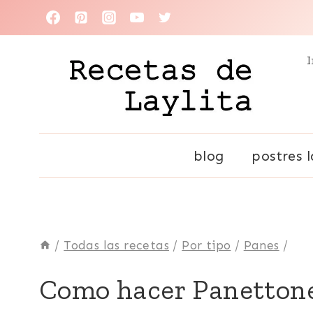
Saltar
al
I
contenido
blog
postres l
/
Todas las recetas
/
Por tipo
/
Panes
/
COMIDA
Como hacer Panettone
RECONFORTANTE
|