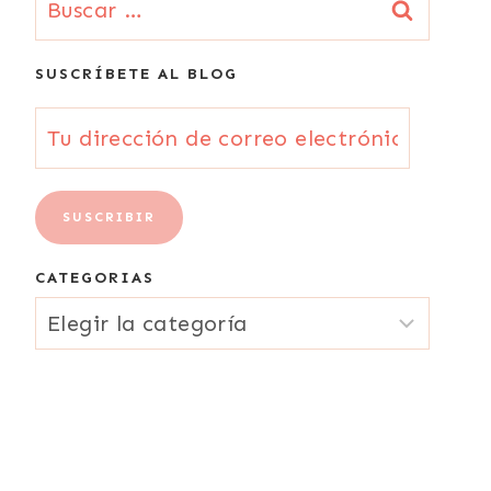
SUSCRÍBETE AL BLOG
Tu
dirección
de
SUSCRIBIR
correo
CATEGORIAS
electrónico
CATEGORIAS
{Email}