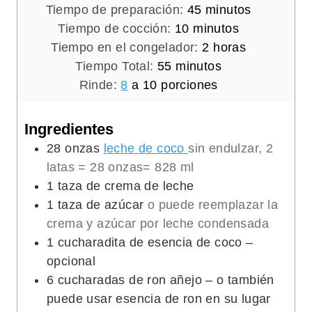
m
Tiempo de preparación:
45
minutos
m
i
Tiempo de cocción:
10
minutos
i
n
h
Tiempo en el congelador:
2
horas
m
n
u
o
Tiempo Total:
55
minutos
i
u
t
r
Rinde:
8
a 10 porciones
n
t
o
a
u
o
s
s
Ingredientes
t
s
28
onzas
leche de coco
sin endulzar, 2
o
latas = 28 onzas= 828 ml
s
1
taza de crema de leche
1
taza de azúcar
o puede reemplazar la
crema y azúcar por leche condensada
1
cucharadita de esencia de coco –
opcional
6
cucharadas de ron añejo – o también
puede usar esencia de ron en su lugar