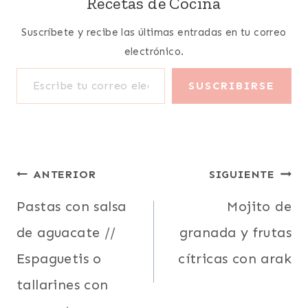
Recetas de Cocina
Suscríbete y recibe las últimas entradas en tu correo
electrónico.
Escribe tu correo electrónico…
SUSCRIBIRSE
Navegación
ANTERIOR
SIGUIENTE
de
Pastas con salsa
Mojito de
de aguacate //
granada y frutas
entradas
Espaguetis o
cítricas con arak
tallarines con