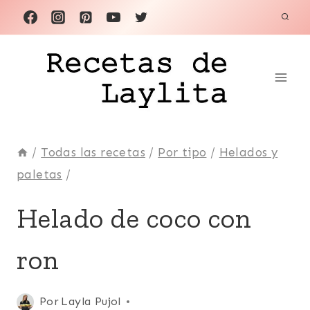
Saltar
al
contenido
/
Todas las recetas
/
Por tipo
/
Helados y
paletas
/
AÑO
Helado de coco con
NUEVO
|
ron
COCO
|
DÍA
DE
Publicada
Por
Layla Pujol