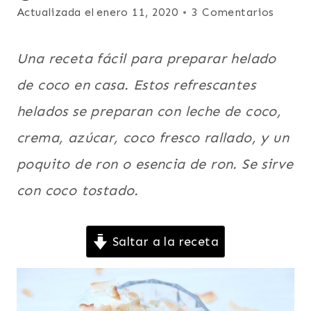
LOS
el
Actualizada el
enero 11, 2020
3 Comentarios
ENAMORADOS
noviembre 18, 2015
|
ECUADOR
Una receta fácil para preparar helado
|
FÁCILES
de coco en casa. Estos refrescantes
|
helados se preparan con leche de coco,
FRUTAS
|
crema, azúcar, coco fresco rallado, y un
HELADOS
Y
poquito de ron o esencia de ron. Se sirve
PALETAS
|
con coco tostado.
LATINO/HISPANO
|
MEXICO
Saltar a la receta
Y
CENTROAMERICA
|
PARA
FIESTAS