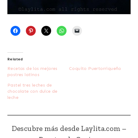
Related
Recetas de los mejores
Coquito Puertorriqueño
postres latinos
Pastel tres leches de
chocolate con dulce de
leche
Descubre más desde Laylita.com –