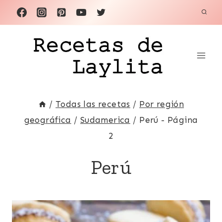
Saltar
al
contenido
/
Todas las recetas
/
Por región
geográfica
/
Sudamerica
/
Perú
- Página
2
Perú