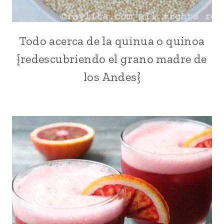
Todo acerca de la quinua o quinoa
ANDES
|
{redescubriendo el grano madre de
BÁSICAS
|
los Andes}
ECUADOR
|
LATINO/HISPANO
|
PERÚ
|
QUINUA