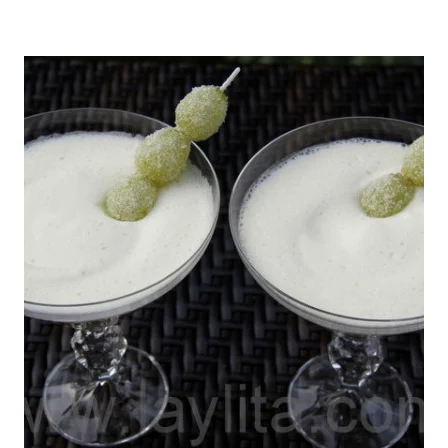
PARA
ARROCES
LA
|
CUARESMA
BOLIVIA
|
|
SIN
CARIBE
CARNE
|
|
COLOMBIA
SUDAMERICA
|
|
DÍA
TRADICIONES
DE
LOS
ENAMORADOS
|
ECUADOR
|
EUROPA
|
FÁCILES
|
LATINO/HISPANO