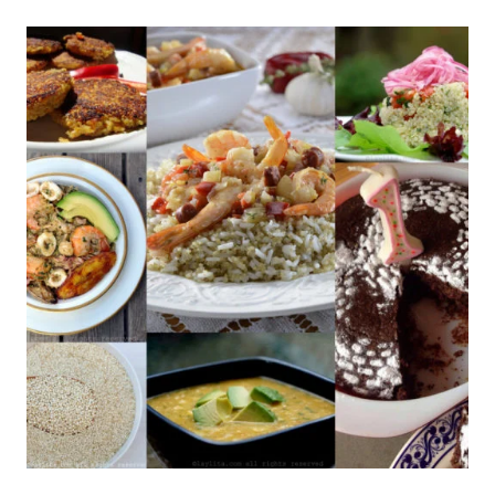
DE
LOS
ENAMORADOS
|
DULCE
DE
LECHE
|
ECUADOR
|
LATINO/HISPANO
|
PARA
FIESTAS
|
PERÚ
|
POSTRES
|
RECETAS
PARA