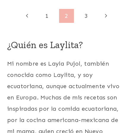
|
URUGUAY
ECUADOR
Navegación
|
Página
Siguiente
1
2
3
|
VEGETARIANA
EMPANADAS
de
anterior
página
|
EUROPA
página
¿Quién es Laylita?
|
FÁCILES
|
LATINO/HISPANO
Mi nombre es Layla Pujol, también
|
conocida como Laylita, y soy
PARA
FIESTAS
ecuatoriana, aunque actualmente vivo
|
PERÚ
en Europa. Muchas de mis recetas son
|
inspiradas por la comida ecuatoriana,
RECETAS
CON
por la cocina americana-mexicana de
VIDEOS
|
mi mama, quien creció en Nuevo