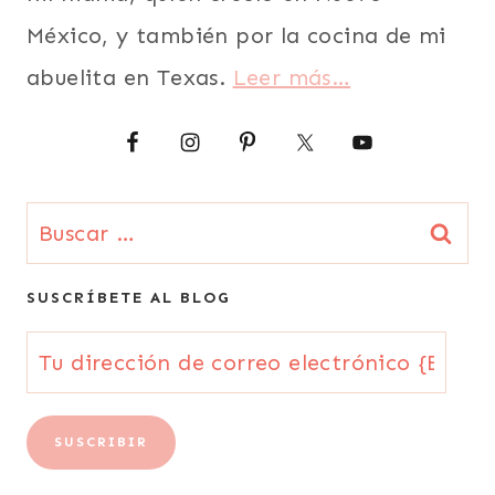
SUDAMERICA
|
México, y también por la cocina de mi
TODAS
abuelita en Texas.
Leer más…
LAS
RECETAS
|
URUGUAY
|
VEGETARIANA
Buscar:
SUSCRÍBETE AL BLOG
Tu
dirección
de
SUSCRIBIR
correo