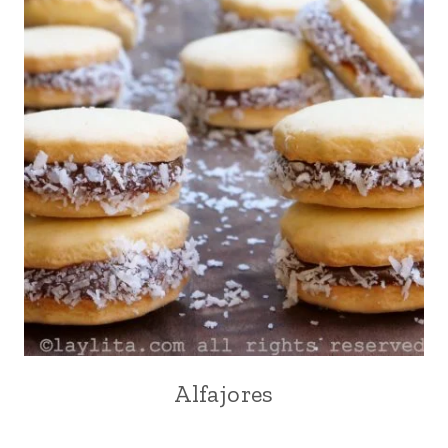
Alfajores
ARGENTINA
|
DÍA