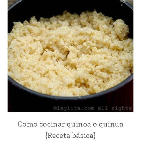
Como cocinar quinoa o quinua
ACOMPAÑANTES
|
{Receta básica}
BÁSICAS