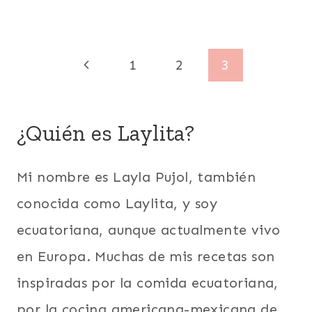
|
ECUADOR
|
FÁCILES
Navegación
Página
1
2
3
|
LATINO/HISPANO
de
anterior
|
PERÚ
página
¿Quién es Laylita?
|
QUINUA
|
SUDAMERICA
Mi nombre es Layla Pujol, también
|
conocida como Laylita, y soy
TODAS
LAS
ecuatoriana, aunque actualmente vivo
RECETAS
|
en Europa. Muchas de mis recetas son
VEGETARIANA
inspiradas por la comida ecuatoriana,
|
VERDURAS
por la cocina americana-mexicana de