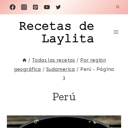
Saltar
al
contenido
/
Todas las recetas
/
Por región
geográfica
/
Sudamerica
/
Perú
- Página
3
Perú