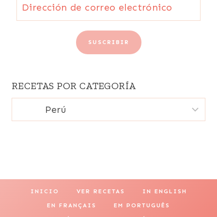
Dirección
de
correo
SUSCRIBIR
electrónico
RECETAS POR CATEGORÍA
Recetas
por
categoría
INICIO
VER RECETAS
IN ENGLISH
EN FRANÇAIS
EM PORTUGUÊS