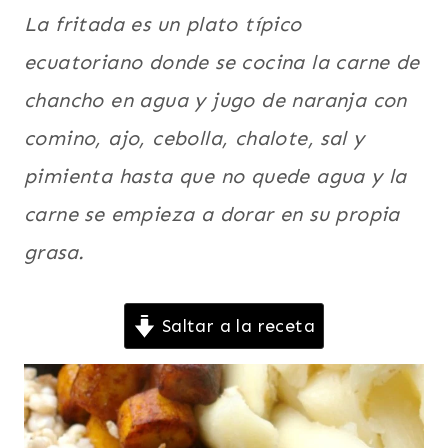
PUERCO
La fritada es un plato típico
|
ECUADOR
ecuatoriano donde se cocina la carne de
|
LATINO/HISPANO
chancho en agua y jugo de naranja con
|
comino, ajo, cebolla, chalote, sal y
PARA
FIESTAS
pimienta hasta que no quede agua y la
|
PLATO
carne se empieza a dorar en su propia
PRINCIPAL
|
grasa.
SUDAMERICA
|
TODAS
Saltar a la receta
LAS
RECETAS