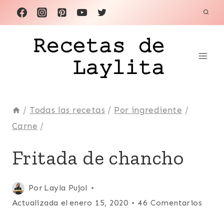
Saltar
al
contenido
/
Todas las recetas
/
Por ingrediente
/
Carne
/
ANDES
Fritada de chancho
|
CARNE
|
Publicada
Por
Layla Pujol
CERDO,
el
Actualizada el
enero 15, 2020
46 Comentarios
CHANCHO
O
febrero 11, 2008