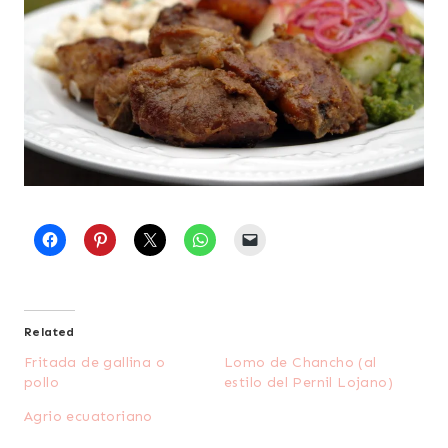
Related
Fritada de gallina o
Lomo de Chancho (al
pollo
estilo del Pernil Lojano)
Agrio ecuatoriano