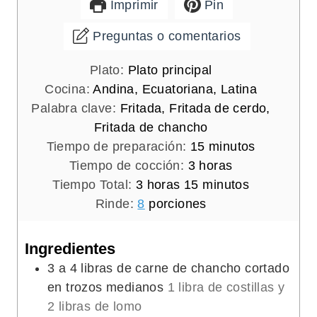
Imprimir
Pin
Preguntas o comentarios
Plato:
Plato principal
Cocina:
Andina, Ecuatoriana, Latina
Palabra clave:
Fritada, Fritada de cerdo,
Fritada de chancho
m
Tiempo de preparación:
15
minutos
h
i
Tiempo de cocción:
3
horas
h
o
m
n
Tiempo Total:
3
horas
15
minutos
o
r
i
u
Rinde:
8
porciones
r
a
n
t
a
s
u
o
Ingredientes
s
t
s
3
a 4 libras de carne de chancho cortado
o
en trozos medianos
1 libra de costillas y
s
2 libras de lomo