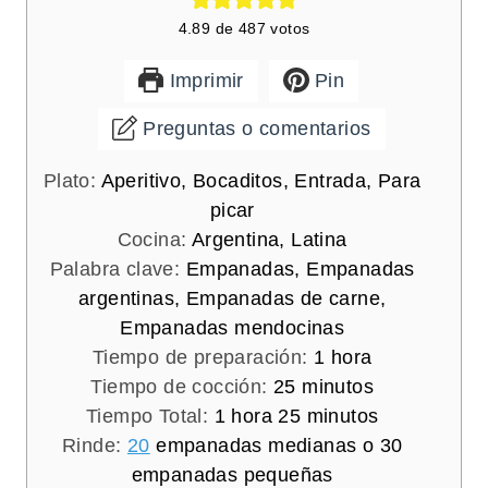
4.89
de
487
votos
Imprimir
Pin
Preguntas o comentarios
Plato:
Aperitivo, Bocaditos, Entrada, Para
picar
Cocina:
Argentina, Latina
Palabra clave:
Empanadas, Empanadas
argentinas, Empanadas de carne,
Empanadas mendocinas
h
Tiempo de preparación:
1
hora
m
o
Tiempo de cocción:
25
minutos
h
i
m
r
Tiempo Total:
1
hora
25
minutos
o
n
i
a
Rinde:
20
empanadas medianas o 30
r
u
n
empanadas pequeñas