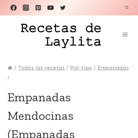
Saltar
al
contenido
/
Todas las recetas
/
Por tipo
/
Empanadas
/
ARGENTINA
Empanadas
|
BOCADITOS
Mendocinas
Y
SNACKS
|
(Empanadas
CARNE