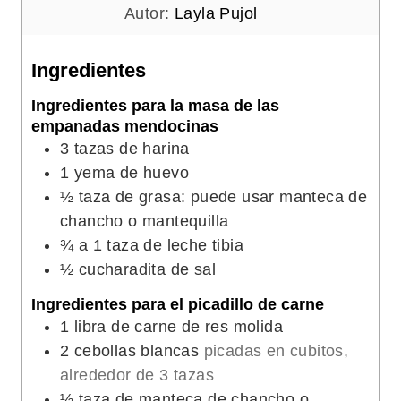
a
t
u
Autor:
Layla Pujol
o
t
s
o
Ingredientes
s
Ingredientes para la masa de las
empanadas mendocinas
3
tazas de harina
1
yema de huevo
½
taza de grasa: puede usar manteca de
chancho o mantequilla
¾ a 1
taza de leche tibia
½
cucharadita de sal
Ingredientes para el picadillo de carne
1
libra de carne de res molida
2
cebollas blancas
picadas en cubitos,
alrededor de 3 tazas
½
taza de manteca de chancho o