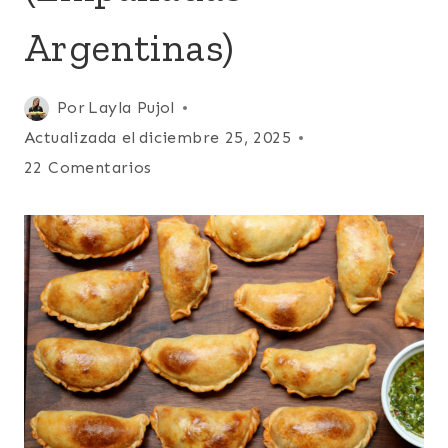
|
DE
Argentinas)
RES
O
VACA
Publicada
Por
Layla Pujol
|
EMPANADAS
el
Actualizada el
diciembre 25, 2025
|
abril 24, 2012
22 Comentarios
ENTRADAS
Y
APERITIVOS
|
LATINO/HISPANO
|
SUDAMERICA