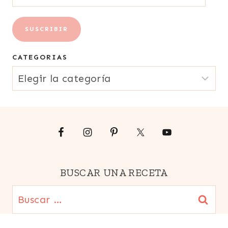
dirección
de
SUSCRIBIR
correo
CATEGORIAS
electrónico
CATEGORIAS
{Email}
BUSCAR UNA RECETA
Buscar: