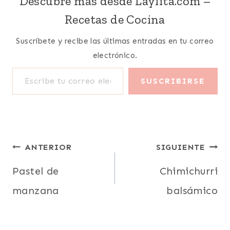
Descubre más desde Laylita.com –
Recetas de Cocina
Suscríbete y recibe las últimas entradas en tu correo
electrónico.
Escribe tu correo electrónico…
SUSCRIBIRSE
Navegación
ANTERIOR
SIGUIENTE
de
Pastel de
Chimichurri
manzana
balsámico
entradas