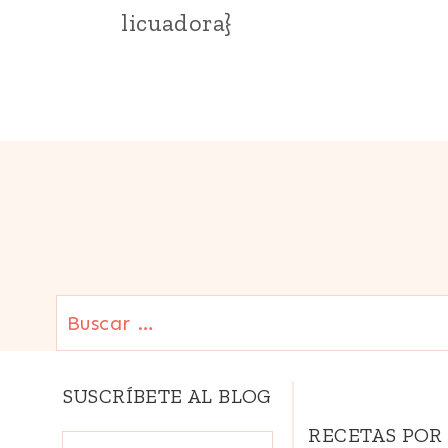
|
licuadora}
TRADICIONES
FÁCILES
|
IDEAS
Y
TIPS
|
LATINO/HISPANO
|
PARA
NIÑOS
|
SUDAMERICA
|
Buscar:
VEGETARIANA
SUSCRÍBETE AL BLOG
RECETAS POR