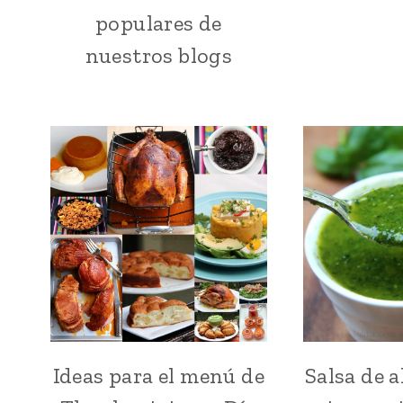
populares de
|
LATINO/HISPANO
nuestros blogs
|
MEXICO
Y
CENTROAMERICA
|
PARA
FIESTAS
Ideas para el menú de
Salsa de 
DÍA
DE