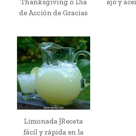
Thanksgiving o Día
ajo y ace
ACCIÓN
DE
de Acción de Gracias
GRACIAS
O
THANKSGIVING
|
IDEAS
Y
TIPS
|
LATINO/HISPANO
|
NORTEAMERICA
|
PARA
FIESTAS
|
TODAS
Limonada {Receta
BEBIDAS
LAS
|
RECETAS
fácil y rápida en la
ECUADOR
|