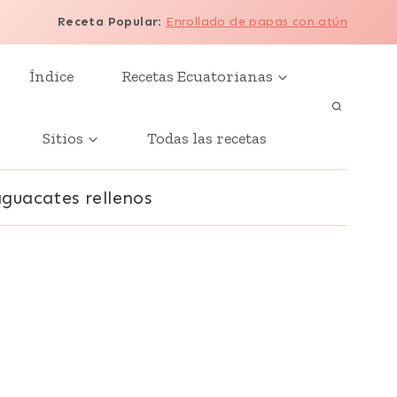
Receta Popular
:
Enrollado de papas con atún
Índice
Recetas Ecuatorianas
Sitios
Todas las recetas
aguacates rellenos