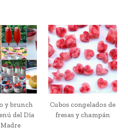
o y brunch
Cubos congelados de
BEBIDAS
BEBIDAS
|
|
enú del Día
fresas y champán
DESAYUNO
CÓCTELES
|
Y
a Madre
IDEAS
TRAGOS