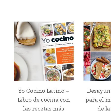
Yo Cocino Latino –
Desayun
CARIBE
|
Libro de cocina con
para el m
IDEAS
Y
las recetas más
de l
TIPS