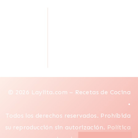
© 2026 Laylita.com – Recetas de Cocina
•
Todos los derechos reservados. Prohíbida
su reproducción sin autorización.
Política