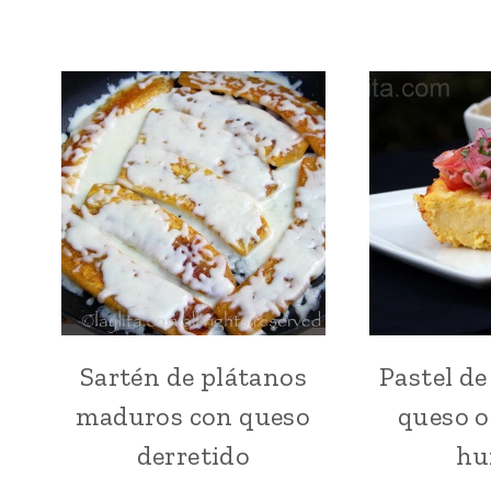
DESAYUNO
MADRE
|
|
ECUADOR
SUDAMERICA
|
|
ENTRADAS
VEGETARIANA
Y
APERITIVOS
|
LATINO/HISPANO
|
PARA
NIÑOS
|
PLÁTANOS
|
QUESO
Sartén de plátanos
Pastel de
ACOMPAÑANTES
|
|
maduros con queso
queso o
RECETAS
CARIBE
PARA
|
derretido
hu
EL
DESAYUNO
DÍA
|