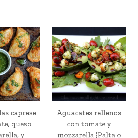
as caprese
Aguacates rellenos
ARGENTINA
ACOMPAÑANTES
|
|
te, queso
con tomate y
BOCADITOS
AGUACATES
Y
RELLENOS
rella, y
mozzarella {Palta o
SNACKS
|