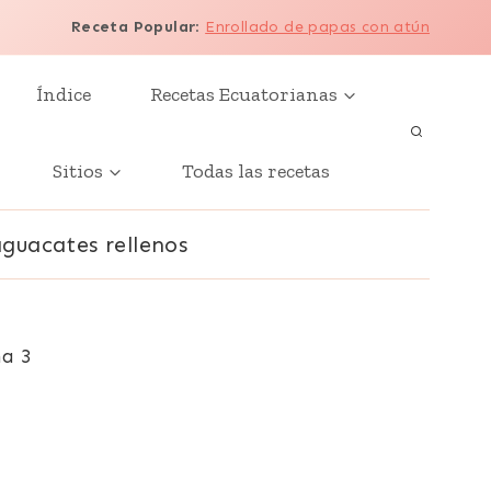
Receta Popular
:
Enrollado de papas con atún
Índice
Recetas Ecuatorianas
Sitios
Todas las recetas
aguacates rellenos
a 3