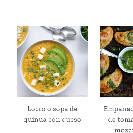
Locro o sopa de
Empanad
COMIDA
RECONFORTANTE
quinua con queso
de toma
|
ECUADOR
mozza
|