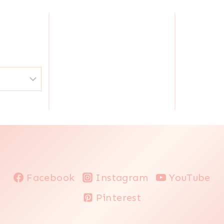
QUESO
|
|
VERDURAS
RECETAS
PARA
LA
CUARESMA
|
SEMANA
SANTA
Y
PASCUAS
|
SIN
CARNE
|
SIN
Facebook
Instagram
YouTube
GLUTEN
|
Pinterest
SUDAMERICA
|