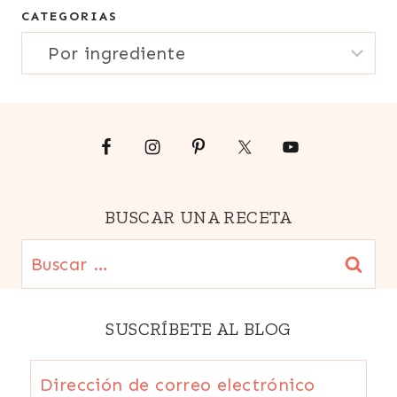
SEMANA
CATEGORIAS
electrónico
SANTA
CATEGORIAS
Y
{Email}
PASCUAS
|
SIN
CARNE
BUSCAR UNA RECETA
Buscar:
SUSCRÍBETE AL BLOG
Dirección