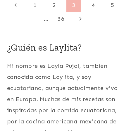
Navegación
Y
Página
1
2
3
4
5
PARA
SNACKS
LA
de
|
anterior
Siguiente
…
36
CUARESMA
COMIDA
|
RECONFORTANTE
página
página
SIN
|
CARNE
ENTRADAS
¿Quién es Laylita?
|
Y
SUDAMERICA
APERITIVOS
|
Mi nombre es Layla Pujol, también
ESPAÑA
|
conocida como Laylita, y soy
EUROPA
|
ecuatoriana, aunque actualmente vivo
FÁCILES
en Europa. Muchas de mis recetas son
|
HUEVOS
inspiradas por la comida ecuatoriana,
|
INTERNACIONAL
por la cocina americana-mexicana de
|