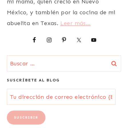
mi mama, quien creció en Nuevo
LATINO/HISPANO
|
México, y también por la cocina de mi
PAPAS
O
abuelita en Texas.
Leer más…
PATATAS
|
PARA
FIESTAS
|
PARA
Buscar:
NIÑOS
|
PASAPALOS
SUSCRÍBETE AL BLOG
|
PESCADO
Tu
|
RECETAS
dirección
PARA
LA
de
SUSCRIBIR
CUARESMA
correo
|