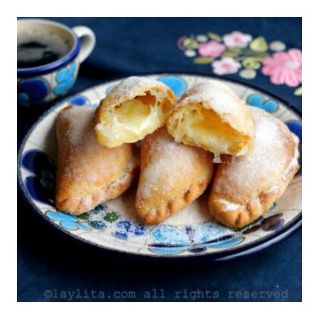
|
COMIDA
RECONFORTANTE
|
DE
RES
O
VACA
|
GUISOS
Y
ESTOFADOS
|
LATINO/HISPANO
|
PARA
FIESTAS
|
PERÚ
|
PLATO