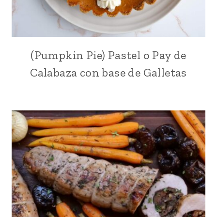
FRUTAS
|
INTERNACIONAL
|
LATINO/HISPANO
(Pumpkin Pie) Pastel o Pay de
DÍA
|
DE
NAVIDAD
Calabaza con base de Galletas
ACCIÓN
Y
DE
NOCHEBUENA
GRACIAS
|
O
NORTEAMERICA
THANKSGIVING
|
|
PARA
INTERNACIONAL
FIESTAS
|
INVIERNO
|
NAVIDAD
Y
NOCHEBUENA
|