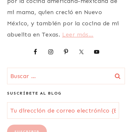
por la cocina americana-mexicana de
|
mi mama, quien creció en Nuevo
VEGETARIANA
México, y también por la cocina de mi
abuelita en Texas.
Leer más…
Buscar:
SUSCRÍBETE AL BLOG
Tu
dirección
de
SUSCRIBIR