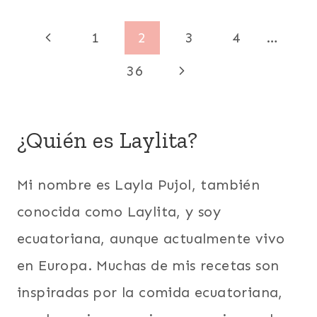
RECONFORTANTE
|
Navegación
DESAYUNO
Página
1
2
3
4
…
|
de
ENTRADAS
anterior
Siguiente
36
Y
APERITIVOS
página
página
|
FÁCILES
¿Quién es Laylita?
|
LATINO/HISPANO
|
Mi nombre es Layla Pujol, también
PARA
NIÑOS
conocida como Laylita, y soy
|
PLÁTANOS
ecuatoriana, aunque actualmente vivo
|
en Europa. Muchas de mis recetas son
QUESO
|
inspiradas por la comida ecuatoriana,
SIN
GLUTEN