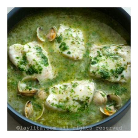
|
CORVINA
|
ECUADOR
|
ESPAÑA
|
FÁCILES
|
INTERNACIONAL
|
LATINO/HISPANO
|
MEXICO
Y
CENTROAMERICA
|
OREGANO
|
PARA
FIESTAS