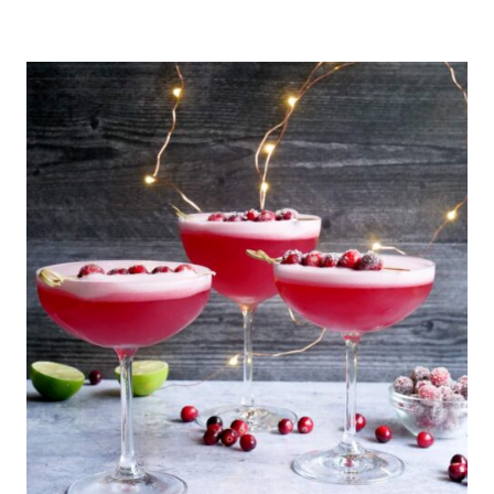
|
SUDAMERICA
NARANJA
|
NAVIDAD
Y
NOCHEBUENA
|
PARA
FIESTAS
|
PARA
NIÑOS
|
POSTRES
|
RECETAS
PARA
EL
DÍA
DE
LA