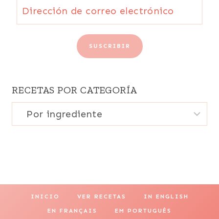
Dirección
de
correo
SUSCRIBIR
electrónico
RECETAS POR CATEGORÍA
Recetas
por
categoría
INICIO
VER RECETAS
IN ENGLISH
EN FRANÇAIS
EM PORTUGUÊS