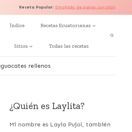
Receta Popular
:
Enrollado de papas con atún
Índice
Recetas Ecuatorianas
Sitios
Todas las recetas
aguacates rellenos
¿Quién es Laylita?
Mi nombre es Layla Pujol, también