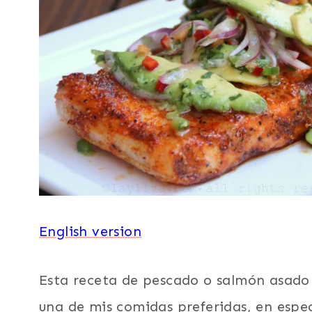
AGUACATE
O
PALTA
|
RECETAS
PARA
LA
CUARESMA
|
SALMÓN
|
SUDAMERICA
|
TODAS
LAS
English version
RECETAS
Esta receta de pescado o salmón asado a
una de mis comidas preferidas, en espe