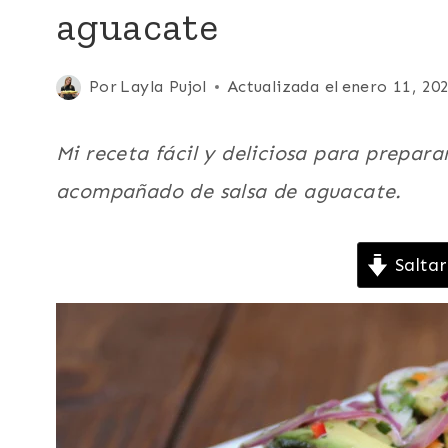
aguacate
|
CARIBE
|
FÁCILES
Publicada
Por
Layla Pujol
Actualizada el
enero 11, 20
|
el
MARISCOS
marzo 29, 2012
|
Mi receta fácil y deliciosa para prepara
MEXICO
acompañado de salsa de aguacate.
Y
CENTROAMERICA
|
NORTEAMERICA
Saltar
|
PESCADO
|
PLATO
PRINCIPAL
|
RECETAS
CON