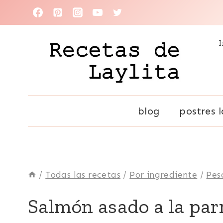
Saltar
al
I
contenido
blog
postres l
/
Todas las recetas
/
Por ingrediente
/
Pes
ASADOS
Salmón asado a la parr
Y
PARRILLADAS