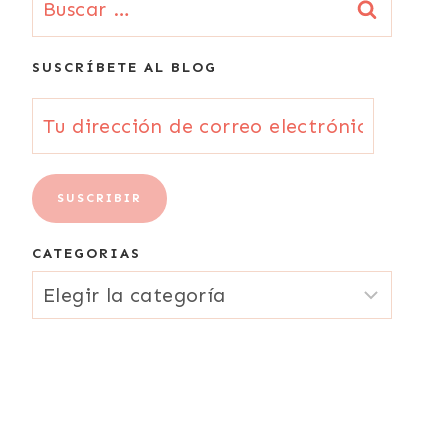
SUSCRÍBETE AL BLOG
Tu
dirección
de
SUSCRIBIR
correo
CATEGORIAS
electrónico
CATEGORIAS
{Email}