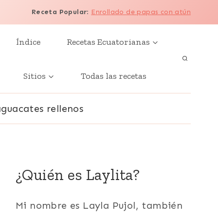
Receta Popular
:
Enrollado de papas con atún
Índice
Recetas Ecuatorianas
Sitios
Todas las recetas
aguacates rellenos
¿Quién es Laylita?
Mi nombre es Layla Pujol, también