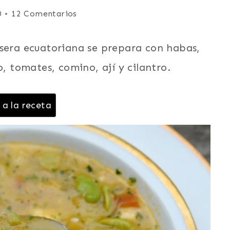
0
12 Comentarios
asera ecuatoriana se prepara con habas,
o, tomates, comino, ají y cilantro.
 a la receta