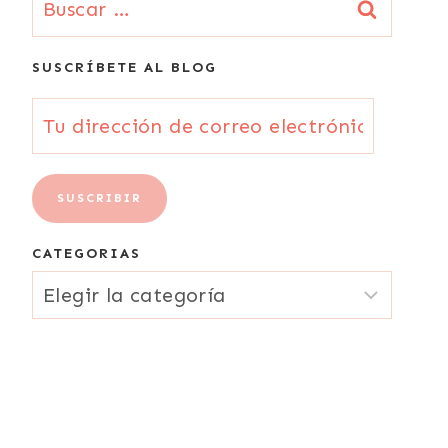
SUSCRÍBETE AL BLOG
Tu
dirección
de
SUSCRIBIR
correo
CATEGORIAS
electrónico
CATEGORIAS
{Email}