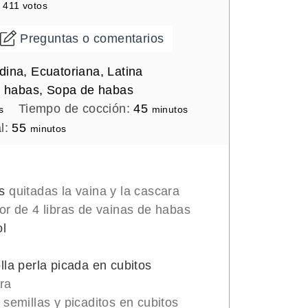
e
411
votos
Preguntas o comentarios
dina, Ecuatoriana, Latina
e habas, Sopa de habas
m
Tiempo de cocción:
45
s
minutos
i
m
l:
55
minutos
n
i
u
n
t
u
s
quitadas la vaina y la cascara
o
t
or de 4 libras de vainas de habas
s
o
ol
s
lla perla picada en cubitos
ra
 semillas y picaditos en cubitos