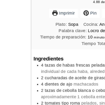
4.88
d
Imprimir
Pin
Plato:
Sopa
Cocina:
An
Palabra clave:
Locro d
m
Tiempo de preparación:
10
minuto
i
Tiempo Tota
n
u
Ingredientes
t
4
tazas de habas frescas pelada
o
individual de cada haba, alreded
s
2
cucharadas de aceite de giras
4
dientes de ajo
machacados
2
tazas de cebolla blanca o cebo
aproximadamente 1 cebolla ente
2
tomates tipo roma
pelados, sin