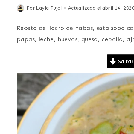
|
Publicada
Por
Layla Pujol
Actualizada el
abril 14, 202
LEGUMBRES
el
|
PARA
febrero 1, 2012
Receta del locro de habas, esta sopa c
NIÑOS
|
papas, leche, huevos, queso, cebolla, aj
RECETAS
PARA
LA
Saltar
CUARESMA
|
SOPAS
|
SUDAMERICA
|
VEGETARIANA