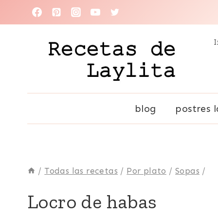
Saltar
al
I
contenido
blog
postres l
/
Todas las recetas
/
Por plato
/
Sopas
/
FÁCILES
Locro de habas
|
HABAS