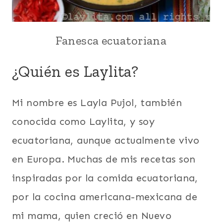
SEMANA
SANTA
Y
Fanesca ecuatoriana
ANDES
PASCUAS
|
|
BACALAO
SIN
¿Quién es Laylita?
|
CARNE
ECUADOR
|
|
SOPAS
Mi nombre es Layla Pujol, también
HABAS
|
|
SUDAMERICA
conocida como Laylita, y soy
LATINO/HISPANO
|
|
VERDURAS
ecuatoriana, aunque actualmente vivo
LEGUMBRES
en Europa. Muchas de mis recetas son
|
PESCADO
inspiradas por la comida ecuatoriana,
|
PLATO
por la cocina americana-mexicana de
PRINCIPAL
|
mi mama, quien creció en Nuevo