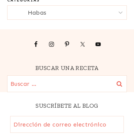
CATEGORIAS
electrónico
SANTA
CATEGORIAS
Y
{Email}
PASCUAS
|
SIN
CARNE
|
SOPAS
|
SUDAMERICA
BUSCAR UNA RECETA
|
TODAS
Buscar:
LAS
RECETAS
|
TRADICIONES
SUSCRÍBETE AL BLOG
Dirección
de