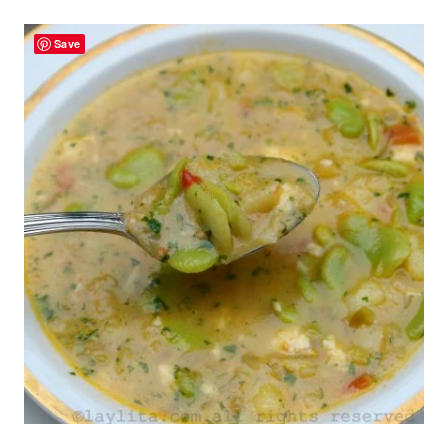
|
COMIDA
Save
RECONFORTANTE
|
ECUADOR
|
HABAS
|
LATINO/HISPANO
|
LEGUMBRES
|
MAÍZ
|
MANÍ
O
CACAHUATE
|
PESCADO
|
PLATO