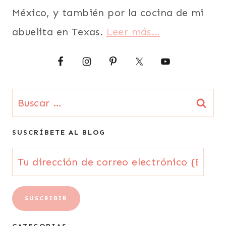
POROTOS
México, y también por la cocina de mi
O
FRIJOLES
abuelita en Texas.
Leer más…
|
RECETAS
CON
CALABAZA
O
ZAPALLO
Buscar:
(CUCURBITA)
|
RECETAS
SUSCRÍBETE AL BLOG
CON
VIDEOS
Tu
|
RECETAS
dirección
PARA
LA
de
SUSCRIBIR
CUARESMA
|
correo
SEMANA