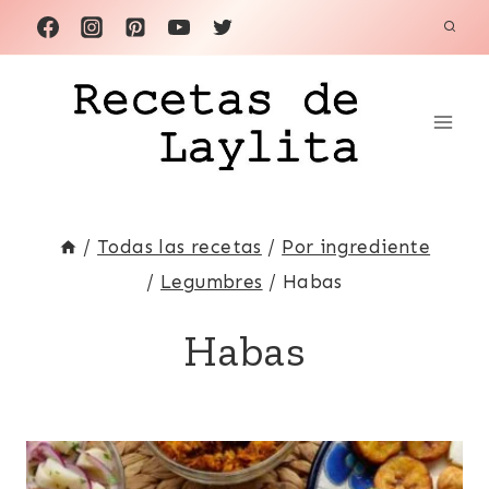
Saltar
al
contenido
/
Todas las recetas
/
Por ingrediente
/
Legumbres
/
Habas
Habas