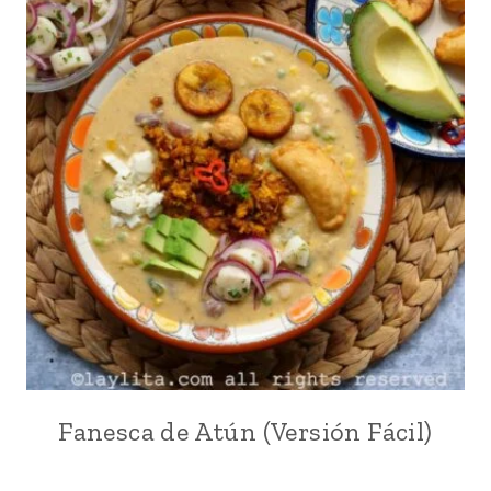
Fanesca de Atún (Versión Fácil)
ANDES
|
ATÚN