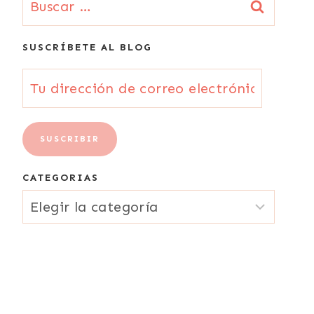
SUSCRÍBETE AL BLOG
Tu
dirección
de
SUSCRIBIR
correo
CATEGORIAS
electrónico
CATEGORIAS
{Email}