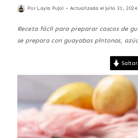
|
Publicada
Por
Layla Pujol
Actualizada el
julio 31, 2024
FRUTAS
el
|
GUAYABA
diciembre 8, 2021
Receta fácil para preparar cascos de gu
|
LATINO/HISPANO
se prepara con guayabas pintonas, azúca
|
PARA
FIESTAS
Saltar
|
POSTRES
|
VEGETARIANA
|
VENEZUELA