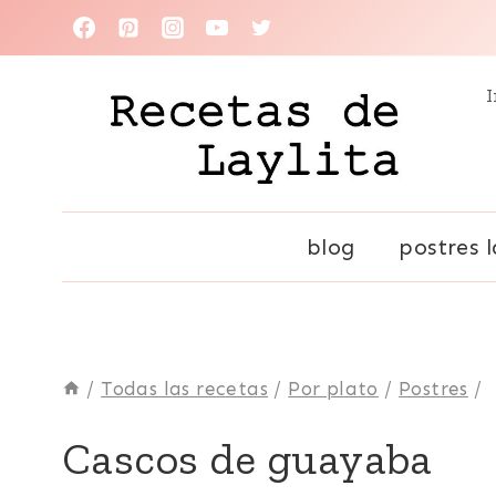
Saltar
al
I
contenido
blog
postres l
/
Todas las recetas
/
Por plato
/
Postres
/
CARIBE
Cascos de guayaba
|
COLOMBIA