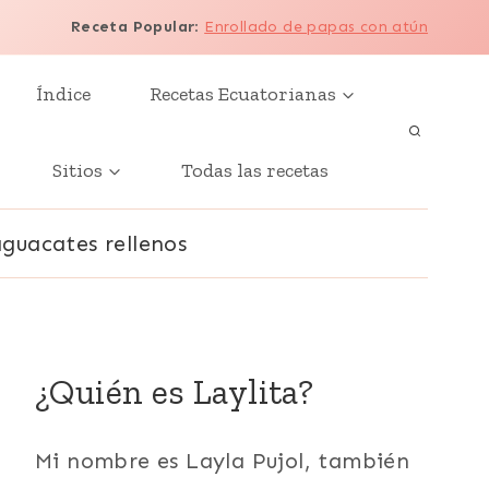
Receta Popular
:
Enrollado de papas con atún
Índice
Recetas Ecuatorianas
Sitios
Todas las recetas
aguacates rellenos
¿Quién es Laylita?
Mi nombre es Layla Pujol, también