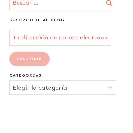
SUSCRÍBETE AL BLOG
Tu
dirección
de
SUSCRIBIR
correo
CATEGORIAS
electrónico
CATEGORIAS
{Email}