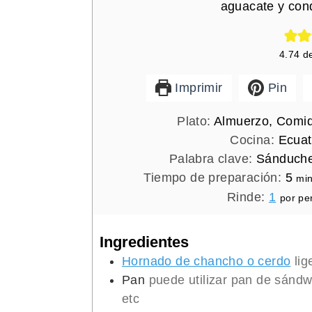
aguacate y con
4.74
d
Imprimir
Pin
Plato:
Almuerzo, Comida
Cocina:
Ecuat
Palabra clave:
Sánduche
m
Tiempo de preparación:
5
mi
i
Rinde:
1
por pe
n
u
Ingredientes
t
Hornado de chancho o cerdo
li
o
Pan
puede utilizar pan de sándw
s
etc