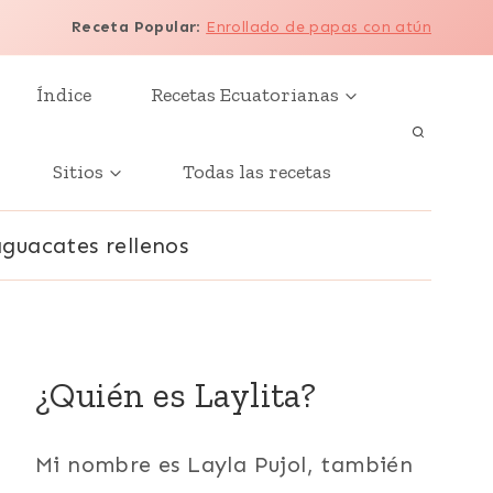
Receta Popular
:
Enrollado de papas con atún
Índice
Recetas Ecuatorianas
Sitios
Todas las recetas
aguacates rellenos
¿Quién es Laylita?
Mi nombre es Layla Pujol, también