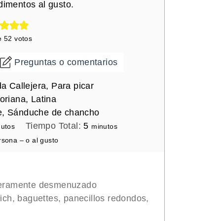
dimentos al gusto.
e
52
votos
Preguntas o comentarios
 Callejera, Para picar
oriana, Latina
, Sánduche de chancho
m
Tiempo Total:
5
nutos
minutos
i
rsona – o al gusto
n
u
t
geramente desmenuzado
o
ich, baguettes, panecillos redondos,
s