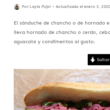
|
Publicada
Por
Layla Pujol
Actualizada el
enero 3, 202
CARNE
el
|
CERDO,
noviembre 11, 2012
El sánduche de chancho o de hornado e
CHANCHO
O
lleva hornado de chancho o cerdo, cebol
PUERCO
aguacate y condimentos al gusto.
|
ECUADOR
|
FÁCILES
Saltar
|
LATINO/HISPANO
|
RECETAS
CON
SOBRAS
Y
RESTOS
DE