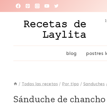
Saltar
al
I
contenido
blog
postres l
/
Todas las recetas
/
Por tipo
/
Sanduches
BOCADITOS
Sánduche de chancho
Y
SNACKS