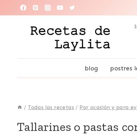
Saltar
al
I
contenido
blog
postres l
/
Todas las recetas
/
Por ocasión y para e
ALMEJAS
Tallarines o pastas c
|
CAMARÓN