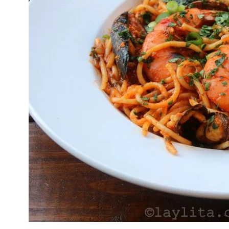
POR
INGREDIENTE
|
RECETAS
PARA
EL
DÍA
DE
LA
MADRE
|
RECETAS
PARA
LA
CUARESMA
|
SIN
CARNE
|
SUDAMERICA