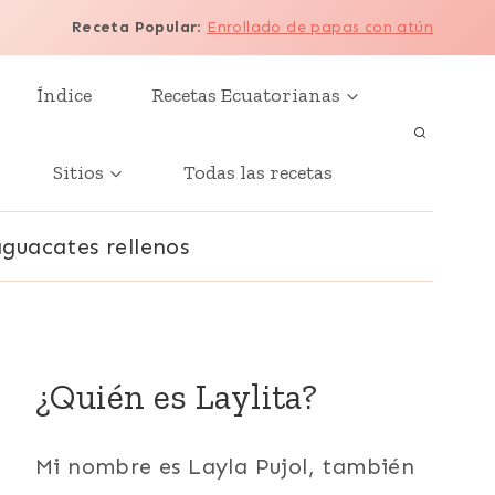
Receta Popular
:
Enrollado de papas con atún
Índice
Recetas Ecuatorianas
Sitios
Todas las recetas
aguacates rellenos
¿Quién es Laylita?
Mi nombre es Layla Pujol, también