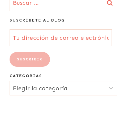
SUSCRÍBETE AL BLOG
Tu
dirección
de
SUSCRIBIR
correo
CATEGORIAS
electrónico
CATEGORIAS
{Email}