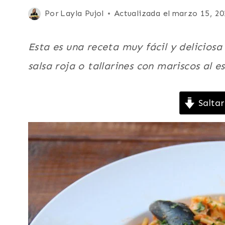
|
Publicada
Por
Layla Pujol
Actualizada el
marzo 15, 20
CONCHAS
el
|
EUROPA
febrero 22, 2016
Esta es una receta muy fácil y delicios
|
LATINO/HISPANO
salsa roja o tallarines con mariscos al es
|
MARISCOS
|
Saltar
OSTRAS
Y
OSTIONES
|
PASTAS
|
PESCADO
|
PLATO
PRINCIPAL
|