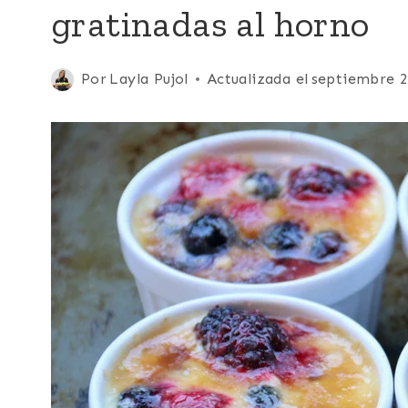
gratinadas al horno
|
FRUTAS
|
NORTEAMERICA
Publicada
Por
Layla Pujol
Actualizada el
septiembre 2
|
el
POSTRES
marzo 4, 2008
|
RECETAS
PARA
EL
DÍA
DE
LA
MADRE
|
TODAS
LAS
RECETAS
|
VEGETARIANA