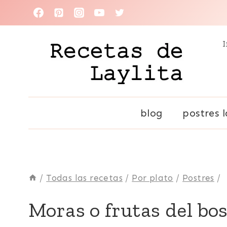
Saltar
al
I
contenido
blog
postres l
/
Todas las recetas
/
Por plato
/
Postres
/
EUROPA
Moras o frutas del bo
|
FÁCILES