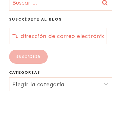
SUSCRÍBETE AL BLOG
Tu
dirección
de
SUSCRIBIR
correo
CATEGORIAS
electrónico
CATEGORIAS
{Email}