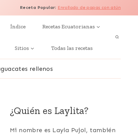
Receta Popular
:
Enrollado de papas con atún
Índice
Recetas Ecuatorianas
Sitios
Todas las recetas
aguacates rellenos
¿Quién es Laylita?
Mi nombre es Layla Pujol, también