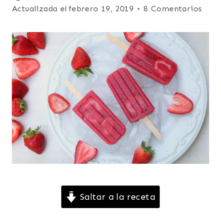
|
el
Actualizada el
febrero 19, 2019
8 Comentarios
HELADOS
agosto 9, 2015
Y
PALETAS
|
LATINO/HISPANO
|
PARA
NIÑOS
|
POSTRES
|
SUDAMERICA
|
VEGETARIANA
Saltar a la receta