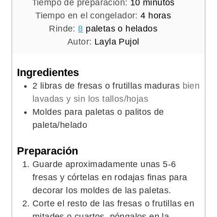
m
Tiempo de preparación:
10
minutos
i
h
Tiempo en el congelador:
4
horas
n
o
Rinde:
8
paletas o helados
u
r
Autor:
Layla Pujol
t
a
o
s
Ingredientes
s
2
libras de fresas o frutillas maduras
bien
lavadas y sin los tallos/hojas
Moldes para paletas o palitos de
paleta/helado
Preparación
Guarde aproximadamente unas 5-6
fresas y córtelas en rodajas finas para
decorar los moldes de las paletas.
Corte el resto de las fresas o frutillas en
mitades o cuartos, póngalos en la