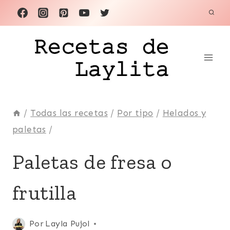
Saltar
al
contenido
/
Todas las recetas
/
Por tipo
/
Helados y
paletas
/
FÁCILES
Paletas de fresa o
|
FRESA
frutilla
O
FRUTILLA
|
FRUTAS
Publicada
Por
Layla Pujol