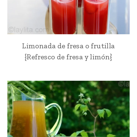
Limonada de fresa o frutilla
BEBIDAS
|
{Refresco de fresa y limón}
FÁCILES
|
FRESA
O
FRUTILLA
|
FRUTAS
|
MEXICO
Y
CENTROAMERICA
|