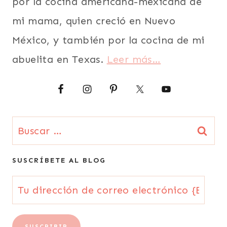
por la cocina americana-mexicana de
PARA
mi mama, quien creció en Nuevo
FIESTAS
|
México, y también por la cocina de mi
SUDAMERICA
|
abuelita en Texas.
Leer más…
TRADICIONES
Buscar:
SUSCRÍBETE AL BLOG
Tu
dirección
de
SUSCRIBIR