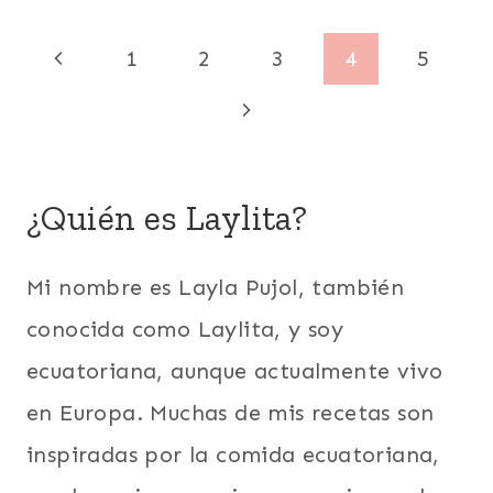
|
VEGETARIANA
CÓCTELES
Navegación
Y
Página
1
2
3
4
5
TRAGOS
de
|
anterior
Siguiente
COLOMBIA
|
página
página
ECUADOR
|
¿Quién es Laylita?
ESPECIAS
|
FRUTAS
Mi nombre es Layla Pujol, también
|
INVIERNO
conocida como Laylita, y soy
|
LATINO/HISPANO
ecuatoriana, aunque actualmente vivo
|
en Europa. Muchas de mis recetas son
NARANJILLA
O
inspiradas por la comida ecuatoriana,
LULO
|