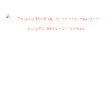
TRADICIONES
BEBIDAS
|
COMIDA
RECONFORTANTE
|
DESAYUNO
|
ECUADOR
|
LATINO/HISPANO
|
NAVIDAD
Y
NOCHEBUENA
|
PARA
NIÑOS
|
POSTRES
|