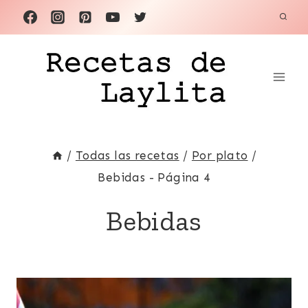
Saltar
al
contenido
/
Todas las recetas
/
Por plato
/
Bebidas
- Página 4
Bebidas