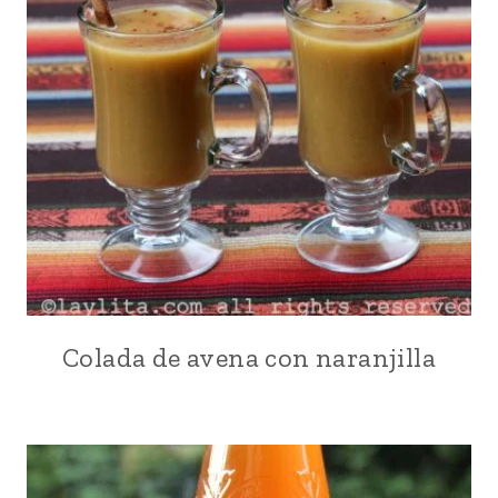
PARA
NIÑOS
|
PIÑA
|
SUDAMERICA
|
VEGETARIANA
Colada de avena con naranjilla
BEBIDAS
|
DESAYUNO
|
ECUADOR
|
ESPECIAS