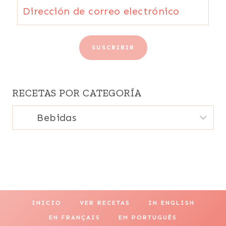
Dirección
de
correo
SUSCRIBIR
electrónico
RECETAS POR CATEGORÍA
Recetas
por
categoría
INICIO
VER RECETAS
IN ENGLISH
EN FRANÇAIS
EM PORTUGUÊS