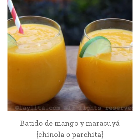
Batido de mango y maracuyá
BEBIDAS
|
{chinola o parchita}
CARIBE