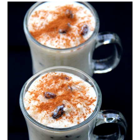
|
COLOMBIA
|
DÍA
DE
LOS
ENAMORADOS
|
ECUADOR
|
EUROPA
|
FÁCILES
|
LATINO/HISPANO
|
MEXICO
Y
CENTROAMERICA
|
PARA