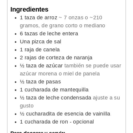
s
s
o
Ingredientes
s
1
taza de arroz
~ 7 onzas o ~210
gramos, de grano corto o mediano
6
tazas de leche entera
Una pizca de sal
1
raja de canela
2
rajas de corteza de naranja
½
taza de azúcar
también se puede usar
azúcar morena o miel de panela
½
taza de pasas
1
cucharada de mantequilla
½
taza de leche condensada
ajuste a su
gusto
½
cucharadita de esencia de vainilla
1
cucharada de ron - opcional