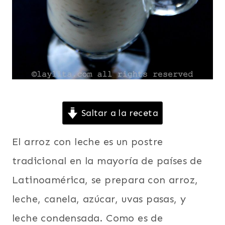
NIÑOS
|
PERÚ
|
POSTRES
|
RECETAS
PARA
LA
CUARESMA
Saltar a la receta
|
SEMANA
El arroz con leche es un postre
SANTA
Y
tradicional en la mayoría de países de
PASCUAS
|
Latinoamérica, se prepara con arroz,
SUDAMERICA
|
leche, canela, azúcar, uvas pasas, y
TRADICIONES
leche condensada. Como es de
|