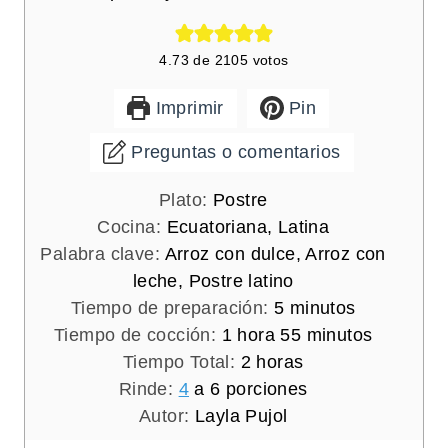
4.73
de
2105
votos
Imprimir
Pin
Preguntas o comentarios
Plato:
Postre
Cocina:
Ecuatoriana, Latina
Palabra clave:
Arroz con dulce, Arroz con
leche, Postre latino
m
Tiempo de preparación:
5
minutos
h
i
m
Tiempo de cocción:
1
hora
55
minutos
o
h
n
i
Tiempo Total:
2
horas
r
o
u
n
Rinde:
4
a 6 porciones
a
r
t
u
Autor:
Layla Pujol
a
o
t