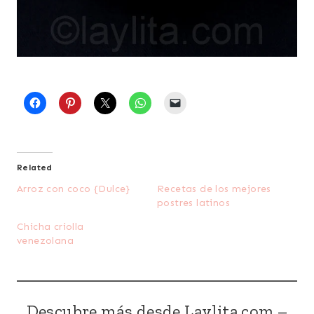
Related
Arroz con coco {Dulce}
Recetas de los mejores
postres latinos
Chicha criolla
venezolana
Descubre más desde Laylita.com –