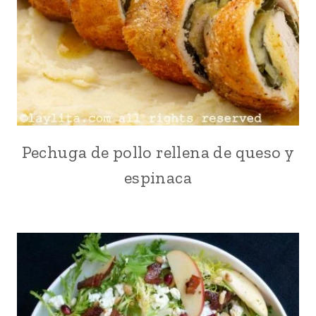
EL
DÍA
DE
LA
MADRE
Pechuga de pollo rellena de queso y
AÑO
NUEVO
espinaca
|
AVES
|
COMIDA
RECONFORTANTE
|
EUROPA
|
LATINO/HISPANO