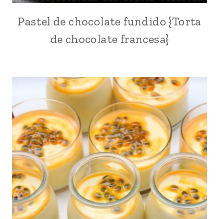
Pastel de chocolate fundido {Torta
AÑO
NUEVO
de chocolate francesa}
|
CHOCOLATE
|
DÍA
DE
LOS
ENAMORADOS
|
EUROPA
|
FÁCILES
|
FRANCIA
|
PARA
FIESTAS
|