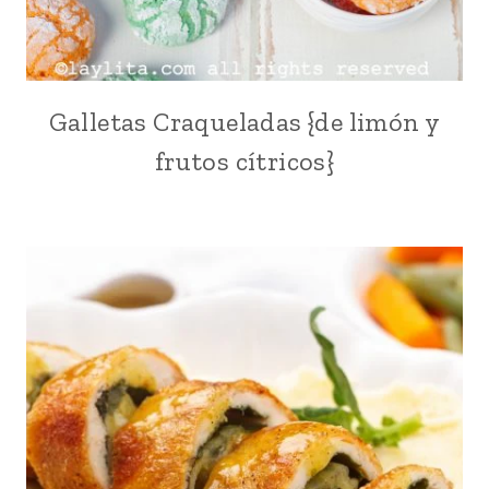
Galletas Craqueladas {de limón y
FÁCILES
|
frutos cítricos}
LIMÓN
|
NORTEAMERICA
|
PARA
FIESTAS
|
PARA
NIÑOS
|
POSTRES
|
RECETAS
PARA