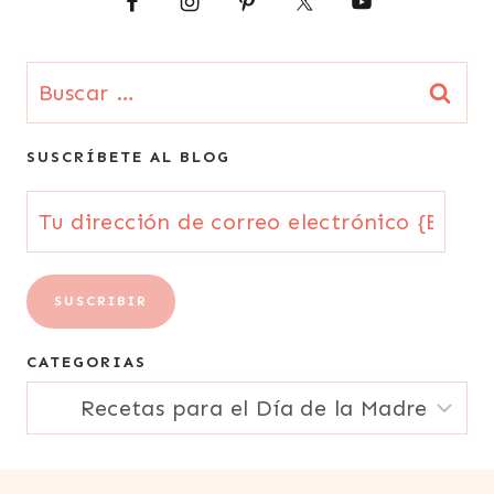
TODAS
LAS
RECETAS
Buscar:
|
URUGUAY
|
SUSCRÍBETE AL BLOG
VEGETARIANA
|
Tu
VENEZUELA
dirección
de
SUSCRIBIR
correo
CATEGORIAS
electrónico
CATEGORIAS
{Email}