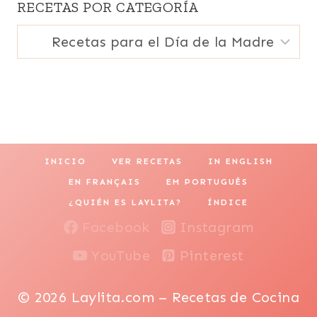
RECETAS POR CATEGORÍA
Recetas
por
categoría
INICIO
VER RECETAS
IN ENGLISH
EN FRANÇAIS
EM PORTUGUÊS
¿QUIÉN ES LAYLITA?
ÍNDICE
Facebook
Instagram
YouTube
Pinterest
© 2026 Laylita.com – Recetas de Cocina