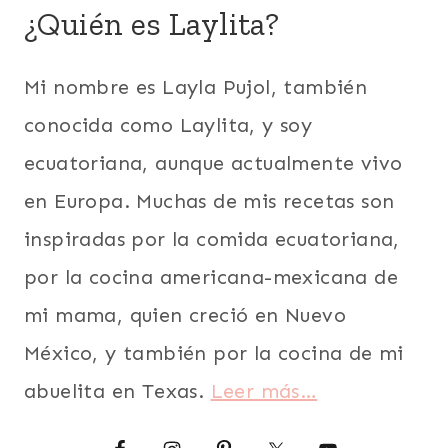
ECUADOR
¿Quién es Laylita?
|
|
SUDAMERICA
LATINO/HISPANO
|
|
VEGETARIANA
Mi nombre es Layla Pujol, también
PARA
FIESTAS
conocida como Laylita, y soy
|
PERÚ
ecuatoriana, aunque actualmente vivo
|
en Europa. Muchas de mis recetas son
POSTRES
|
inspiradas por la comida ecuatoriana,
RECETAS
PARA
por la cocina americana-mexicana de
EL
mi mama, quien creció en Nuevo
DÍA
DE
México, y también por la cocina de mi
LA
MADRE
abuelita en Texas.
Leer más…
|
SUDAMERICA
|