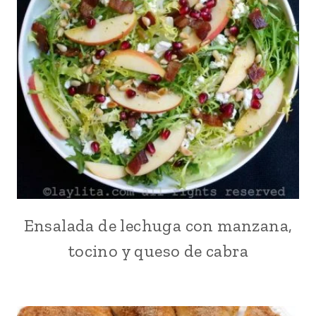
|
NAVIDAD
Y
NOCHEBUENA
|
NORTEAMERICA
|
PARA
FIESTAS
|
PLATO
PRINCIPAL
|
POLLO
O
Ensalada de lechuga con manzana,
ENSALADAS
GALLINA
|
tocino y queso de cabra
|
FÁCILES
QUESO
|
|
MANZANA
RECETAS
|
PARA
NORTEAMERICA