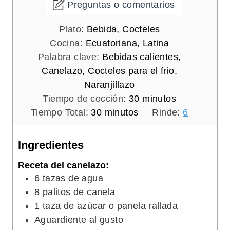
Preguntas o comentarios
Plato:
Bebida, Cocteles
Cocina:
Ecuatoriana, Latina
Palabra clave:
Bebidas calientes,
Canelazo, Cocteles para el frio,
Naranjillazo
m
Tiempo de cocción:
30
minutos
m
i
Tiempo Total:
30
minutos
Rinde:
6
i
n
n
u
Ingredientes
u
t
Receta del canelazo:
t
o
6
tazas de agua
o
s
8
palitos de canela
s
1
taza de azúcar o panela rallada
Aguardiente al gusto