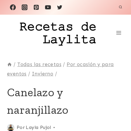
Saltar
al
contenido
/
Todas las recetas
/
Por ocasión y para
eventos
/
Invierno
/
ANDES
Canelazo y
|
BEBIDAS
naranjillazo
|
CÓCTELES
Y
TRAGOS
Publicada
Por
Layla Pujol