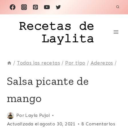
Saltar
al
contenido
/
Todas las recetas
/
Por tipo
/
Aderezos
/
ACOMPAÑANTES
Salsa picante de
|
ADEREZOS
mango
|
FÁCILES
|
FRUTAS
Publicada
Por
Layla Pujol
|
el
Actualizada el
agosto 30, 2021
8 Comentarios
LATINO/HISPANO