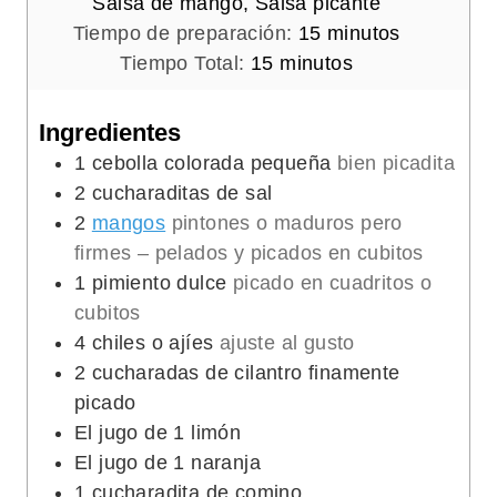
Salsa de mango, Salsa picante
m
Tiempo de preparación:
15
minutos
m
i
Tiempo Total:
15
minutos
i
n
n
u
Ingredientes
u
t
1
cebolla colorada pequeña
bien picadita
t
o
2
cucharaditas de sal
o
s
2
mangos
pintones o maduros pero
s
firmes – pelados y picados en cubitos
1
pimiento dulce
picado en cuadritos o
cubitos
4
chiles o ajíes
ajuste al gusto
2
cucharadas de cilantro finamente
picado
El jugo de 1 limón
El jugo de 1 naranja
1
cucharadita de comino