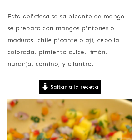
septiembre 7, 2016
|
MANGO
Esta deliciosa salsa picante de mango
|
NORTEAMERICA
se prepara con mangos pintones o
|
maduros, chile picante o ají, cebolla
PICANTE
|
colorada, pimiento dulce, limón,
SALSAS
|
naranja, comino, y cilantro.
SIN
CARNE
|
Saltar a la receta
VEGETARIANA