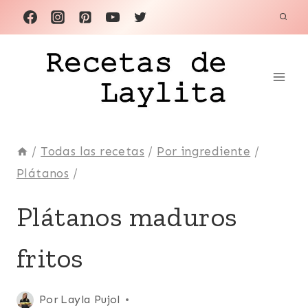
Saltar
al
contenido
/
Todas las recetas
/
Por ingrediente
/
Plátanos
/
ACOMPAÑANTES
Plátanos maduros
|
BÁSICAS
fritos
|
BOCADITOS
Y
SNACKS
Publicada
Por
Layla Pujol