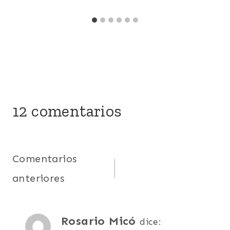
12 comentarios
Navegación
Comentarios
anteriores
de
comentarios
Rosario Micó
dice: