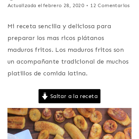
|
el
Actualizada el
febrero 28, 2020
12 Comentarios
CARIBE
febrero 28, 2008
|
DESAYUNO
Mi receta sencilla y deliciosa para
|
ECUADOR
preparar los mas ricos plátanos
|
maduros fritos. Los maduros fritos son
ENTRADAS
Y
un acompañante tradicional de muchos
APERITIVOS
|
platillos de comida latina.
FÁCILES
|
LATINO/HISPANO
Saltar a la receta
|
MEXICO
Y
CENTROAMERICA
|
PARA
NIÑOS