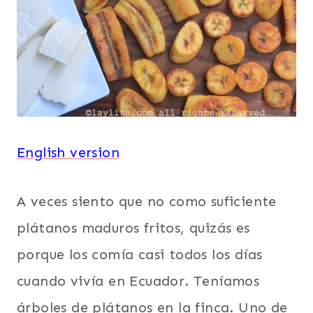
|
PLÁTANOS
|
RECETAS
CON
VIDEOS
|
SUDAMERICA
|
English version
TODAS
LAS
RECETAS
|
A veces siento que no como suficiente
VEGETARIANA
plátanos maduros fritos, quizás es
porque los comía casi todos los días
cuando vivía en Ecuador. Teníamos
árboles de plátanos en la finca. Uno de