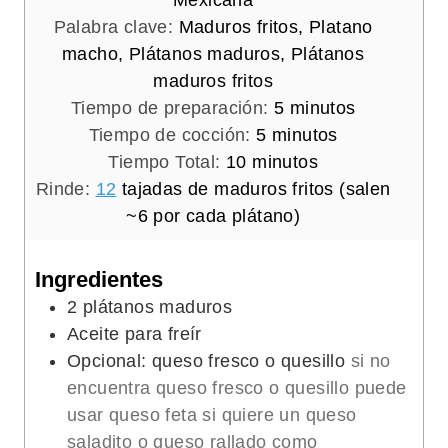
Mexicana
Palabra clave:
Maduros fritos, Platano
macho, Plátanos maduros, Plátanos
maduros fritos
m
Tiempo de preparación:
5
minutos
m
i
Tiempo de cocción:
5
minutos
m
i
n
Tiempo Total:
10
minutos
i
n
u
Rinde:
12
tajadas de maduros fritos (salen
n
u
t
~6 por cada plátano)
u
t
o
t
o
s
Ingredientes
o
s
2
plátanos maduros
s
Aceite para freír
Opcional: queso fresco o quesillo
si no
encuentra queso fresco o quesillo puede
usar queso feta si quiere un queso
saladito o queso rallado como