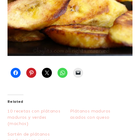
Related
10 recetas con plátanos
Plátanos maduros
maduros y verdes
asados con queso
{machos}
Sartén de plátanos