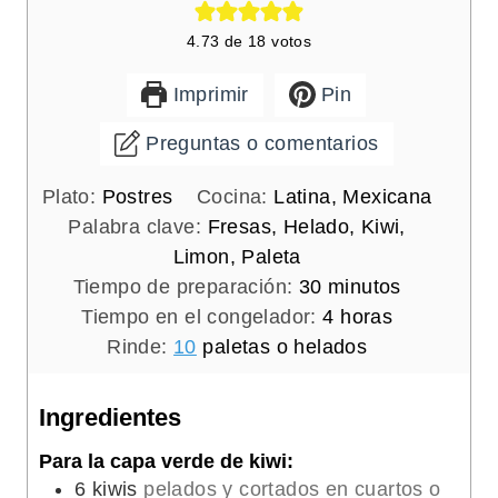
4.73
de
18
votos
Imprimir
Pin
Preguntas o comentarios
Plato:
Postres
Cocina:
Latina, Mexicana
Palabra clave:
Fresas, Helado, Kiwi,
Limon, Paleta
m
Tiempo de preparación:
30
minutos
i
h
Tiempo en el congelador:
4
horas
n
o
Rinde:
10
paletas o helados
u
r
t
a
Ingredientes
o
s
Para la capa verde de kiwi:
s
6
kiwis
pelados y cortados en cuartos o