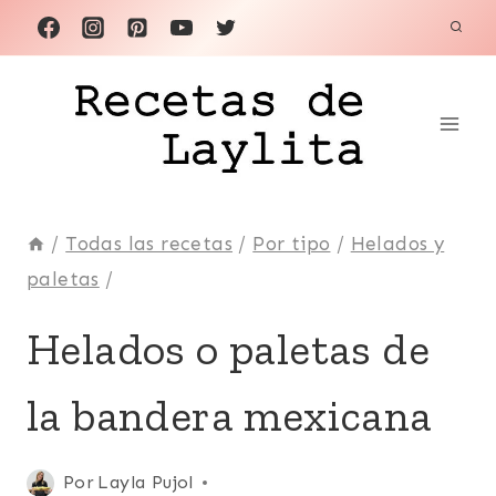
Saltar
al
contenido
/
Todas las recetas
/
Por tipo
/
Helados y
paletas
/
FÁCILES
Helados o paletas de
|
FRUTAS
la bandera mexicana
|
HELADOS
Y
PALETAS
Publicada
Por
Layla Pujol