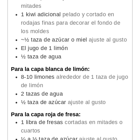
mitades
1
kiwi adicional
pelado y cortado en
rodajas finas para decorar el fondo de
los moldes
~½ taza de azúcar o miel
ajuste al gusto
El jugo de 1 limón
½
taza de agua
Para la capa blanca de limón:
8-10
limones
alrededor de 1 taza de jugo
de limón
2
tazas de agua
½
taza de azúcar
ajuste al gusto
Para la capa roja de fresa:
1
libra de fresas
cortadas en mitades o
cuartos
¼
a ½ taza de azúcar
ajuste al gusto