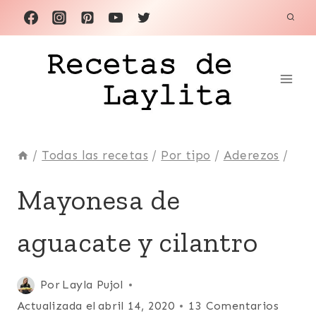
Saltar
al
contenido
/
Todas las recetas
/
Por tipo
/
Aderezos
/
ADEREZOS
Mayonesa de
|
CONDIMENTOS
aguacate y cilantro
|
LATINO/HISPANO
|
PICANTE
Publicada
Por
Layla Pujol
|
el
Actualizada el
abril 14, 2020
13 Comentarios
RECETAS