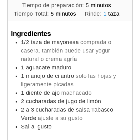
m
Tiempo de preparación:
5
minutos
m
i
Tiempo Total:
5
minutos
Rinde:
1
taza
i
n
n
u
Ingredientes
u
t
1/2
taza de mayonesa
comprada o
t
o
casera, también puede usar yogur
o
s
natural o crema agría
s
1
aguacate maduro
1
manojo de cilantro
solo las hojas y
ligeramente picadas
1
diente de ajo
machacado
2
cucharadas de jugo de limón
2
a 3 cucharadas de salsa Tabasco
Verde
ajuste a su gusto
Sal al gusto