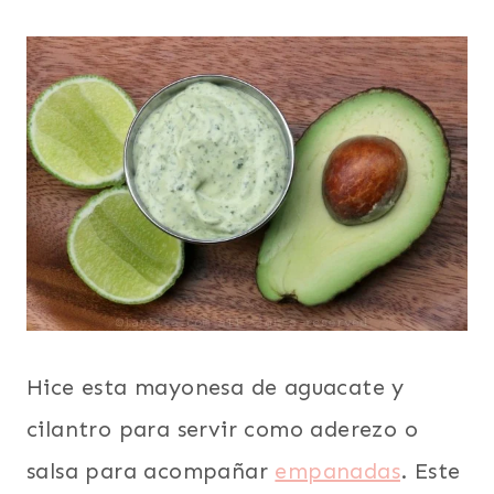
septiembre 24, 2015
CON
AGUACATE
O
PALTA
|
SALSAS
|
VEGETARIANA
Hice esta mayonesa de aguacate y
cilantro para servir como aderezo o
salsa para acompañar
empanadas
. Este