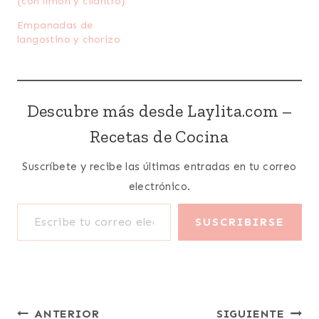
{con limón y cilantro}
Empanadas de
langostino y chorizo
Descubre más desde Laylita.com –
Recetas de Cocina
Suscríbete y recibe las últimas entradas en tu correo
electrónico.
Escribe tu correo electrónico…
SUSCRIBIRSE
Navegación
ANTERIOR
SIGUIENTE