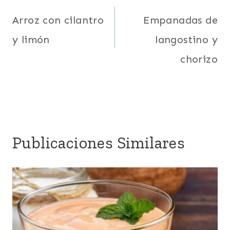
de
Arroz con cilantro
Empanadas de
y limón
langostino y
entradas
chorizo
Publicaciones Similares